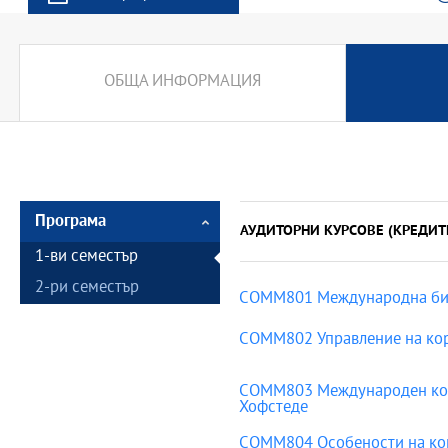
ОБЩА ИНФОРМАЦИЯ
Програма
АУДИТОРНИ КУРСОВЕ (КРЕДИТ
1-ви семестър
2-ри семестър
COMM801 Meждународна биз
COMM802 Управление на кор
COMM803 Международен конт
Хофстеде
COMM804 Особености на ко