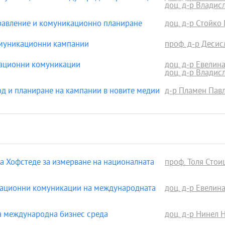
доц. д-р Владис
авление и комуникационно планиране
доц. д-р Стойко
муникационни кампании
проф. д-р Деси
ационни комуникации
доц. д-р Евелин
доц. д-р Владис
 и планиране на кампании в новите медии
д-р Пламен Пав
 Хофстеде за измерване на националната
проф. Толя Стоиц
ационни комуникации на международната
доц. д-р Евелин
 международна бизнес среда
доц. д-р Нинел 