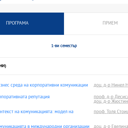
ПРОГРАМА
ПРИЕМ
1-ви семестър
НИ)
нес среда на корпоративни комуникации
доц. д-р Нинел 
поративната репутация
проф. д-р Деси
доц. д-р Жюсти
екст на комуникацията: модел на
проф. Толя Стоиц
муникацията в международни организации
доц. д-р Евелин