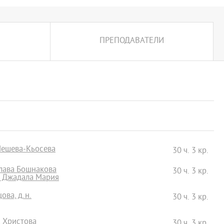
ПРЕПОДАВАТЕЛИ
Нешева-Кьосева
30 ч. 3 кр.
слава Бошнакова
30 ч. 3 кр.
н Джадала Мария
ова, д.н.
30 ч. 3 кр.
а Христова
30 ч. 3 кр.