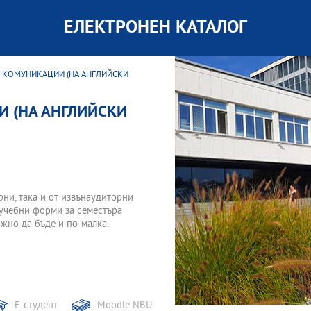
ЕЛЕКТРОНЕН КАТАЛОГ
 КОМУНИКАЦИИ (НА АНГЛИЙСКИ
 (НА АНГЛИЙСКИ
орни, така и от извънаудиторни
 учебни форми за семестъра
жно да бъде и по-малка.
Е-студент
Moodle NBU