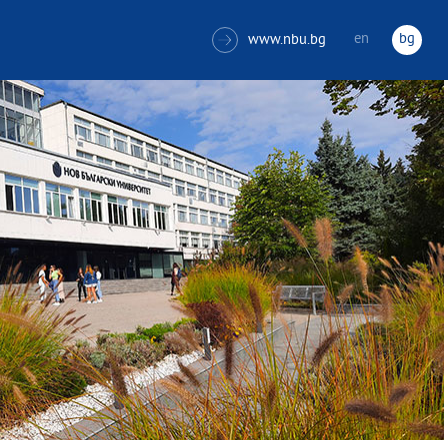
en
bg
www.nbu.bg
