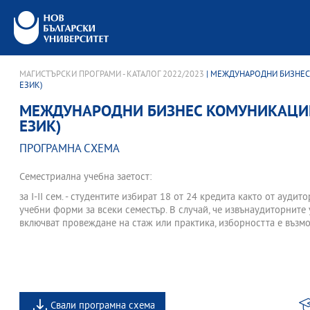
МАГИСТЪРСКИ ПРОГРАМИ - КАТАЛОГ 2022/2023
| МЕЖДУНАРОДНИ БИЗНЕС
ЕЗИК)
МЕЖДУНАРОДНИ БИЗНЕС КОМУНИКАЦИИ
ЕЗИК)
ПРОГРАМНА СХЕМА
Семестриална учебна заетост:
за І-II сем. - студентите избират 18 от 24 кредита както от аудит
учебни форми за всеки семестър. В случай, че извънаудиторните
включват провеждане на стаж или практика, изборността е възмо
Свали програмна схема