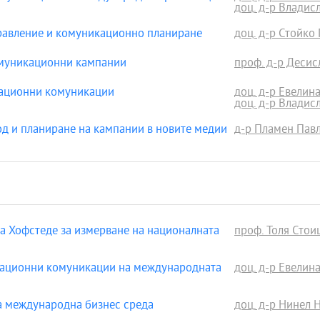
доц. д-р Владис
авление и комуникационно планиране
доц. д-р Стойко
муникационни кампании
проф. д-р Деси
ационни комуникации
доц. д-р Евелин
доц. д-р Владис
 и планиране на кампании в новите медии
д-р Пламен Пав
 Хофстеде за измерване на националната
проф. Толя Стоиц
ационни комуникации на международната
доц. д-р Евелин
 международна бизнес среда
доц. д-р Нинел 