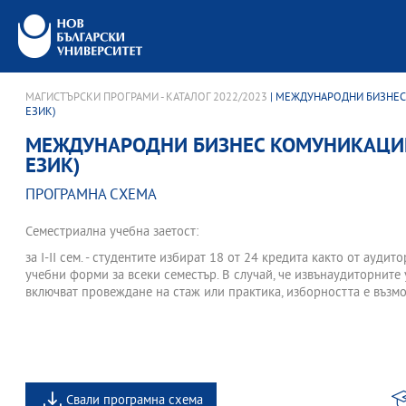
МАГИСТЪРСКИ ПРОГРАМИ - КАТАЛОГ 2022/2023
| МЕЖДУНАРОДНИ БИЗНЕС
ЕЗИК)
МЕЖДУНАРОДНИ БИЗНЕС КОМУНИКАЦИИ
ЕЗИК)
ПРОГРАМНА СХЕМА
Семестриална учебна заетост:
за І-II сем. - студентите избират 18 от 24 кредита както от аудит
учебни форми за всеки семестър. В случай, че извънаудиторните
включват провеждане на стаж или практика, изборността е възмо
Свали програмна схема