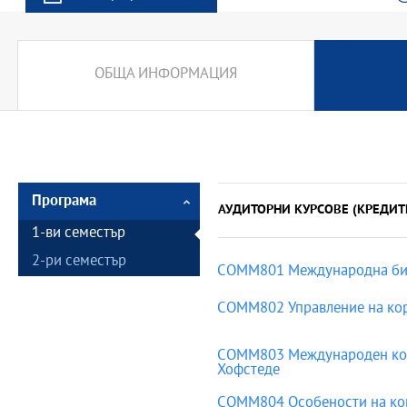
ОБЩА ИНФОРМАЦИЯ
Програма
АУДИТОРНИ КУРСОВЕ (КРЕДИТ
1-ви семестър
2-ри семестър
COMM801 Meждународна биз
COMM802 Управление на кор
COMM803 Международен конт
Хофстеде
COMM804 Особености на ко