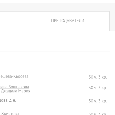
ПРЕПОДАВАТЕЛИ
Нешева-Кьосева
30 ч. 3 кр.
слава Бошнакова
30 ч. 3 кр.
н Джадала Мария
ова, д.н.
30 ч. 3 кр.
а Христова
30 ч. 3 кр.