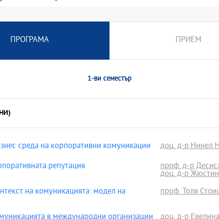
ПРОГРАМА
ПРИЕМ
1-ви семестър
НИ)
нес среда на корпоративни комуникации
доц. д-р Нинел 
поративната репутация
проф. д-р Деси
доц. д-р Жюсти
екст на комуникацията: модел на
проф. Толя Стоиц
муникацията в международни организации
доц. д-р Евелин