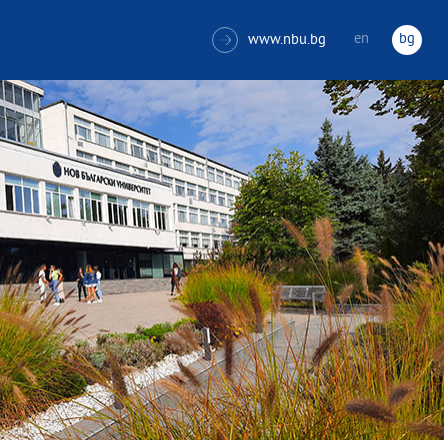
en
bg
www.nbu.bg
