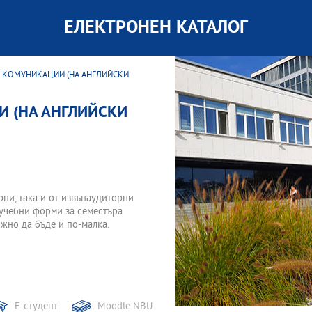
ЕЛЕКТРОНЕН КАТАЛОГ
 КОМУНИКАЦИИ (НА АНГЛИЙСКИ
 (НА АНГЛИЙСКИ
орни, така и от извънаудиторни
 учебни форми за семестъра
жно да бъде и по-малка.
Е-студент
Moodle NBU