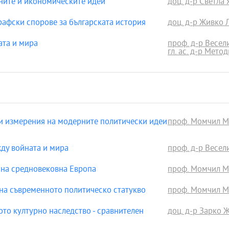
ните и икономическите идеи
доц. д-р Светла 
афски спорове за българската история
доц. д-р Живко 
ата и мира
проф. д-р Весе
гл. ас. д-р Мето
и измерения на модерните политически идеи
проф. Момчил Ме
ду войната и мира
проф. д-р Весе
 на средновековна Европа
проф. Момчил Ме
на съвременното политическо статукво
проф. Момчил Ме
то културно наследство - сравнителен
доц. д-р Зарко 