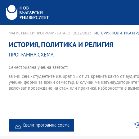
МАГИСТЪРСКИ ПРОГРАМИ - КАТАЛОГ 2022/2023
| ИСТОРИЯ, ПОЛИТИКА И 
ИСТОРИЯ, ПОЛИТИКА И РЕЛИГИЯ
ПРОГРАМНА СХЕМА
Семестриална учебна заетост:
за І-III сем. - студентите избират 15 от 21 кредита както от ауди
учебни форми за всеки семестър. В случай, че извънаудиторните
включват провеждане на стаж или практика, изборността е възмо
Свали програмна схема