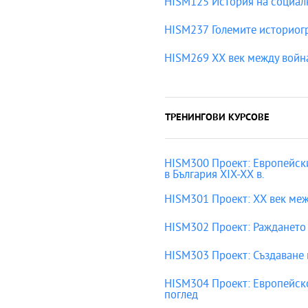
HISM125 История на социал
HISM237 Големите историогр
HISM269 ХХ век между войн
ТРЕНИНГОВИ КУРСОВЕ
HISM300 Проект: Европейск
в България ХІХ-ХХ в.
HISM301 Проект: ХХ век меж
HISM302 Проект: Раждането
HISM303 Проект: Създаване 
HISM304 Проект: Европейско
поглед