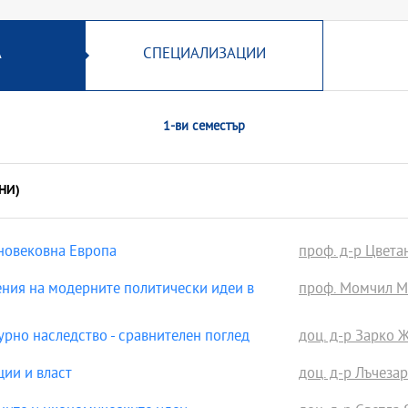
А
СПЕЦИАЛИЗАЦИИ
1-ви семестър
НИ)
новековна Европа
проф. д-р Цвета
ния на модерните политически идеи в
проф. Момчил Ме
рно наследство - сравнителен поглед
доц. д-р Зарко 
ии и власт
доц. д-р Лъчеза