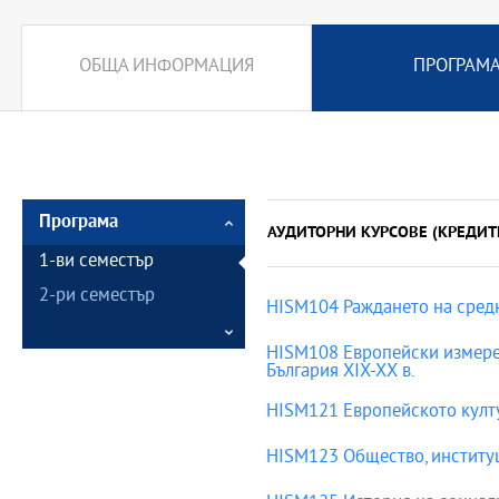
ОБЩА ИНФОРМАЦИЯ
ПРОГРАМ
Програма
АУДИТОРНИ КУРСОВЕ (КРЕДИТ
1-ви семестър
2-ри семестър
HISM104 Раждането на сред
HISM108 Европейски измере
България ХІХ-ХХ в.
HISM121 Европейското култу
HISM123 Общество, институц