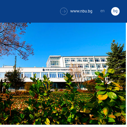
en
bg
www.nbu.bg
