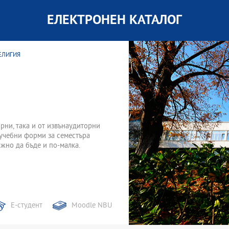
ЕЛЕКТРОНЕН КАТАЛОГ
РЕЛИГИЯ
торни, така и от извънаудиторни
 учебни форми за семестъра
жно да бъде и по-малка.
Е-студент
Moodle NBU