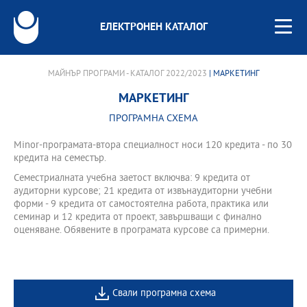
ЕЛЕКТРОНЕН КАТАЛОГ
МАЙНЪР ПРОГРАМИ - КАТАЛОГ 2022/2023
| МАРКЕТИНГ
МАРКЕТИНГ
ПРОГРАМНА СХЕМА
Minor-програмата-втора специалност носи 120 кредита - по 30
кредита на семестър.
Семестриалната учебна заетост включва: 9 кредита от
аудиторни курсове; 21 кредита от извънаудиторни учебни
форми - 9 кредита от самостоятелна работа, практика или
семинар и 12 кредита от проект, завършващи с финално
оценяване. Обявените в програмата курсове са примерни.
Свали програмна схема