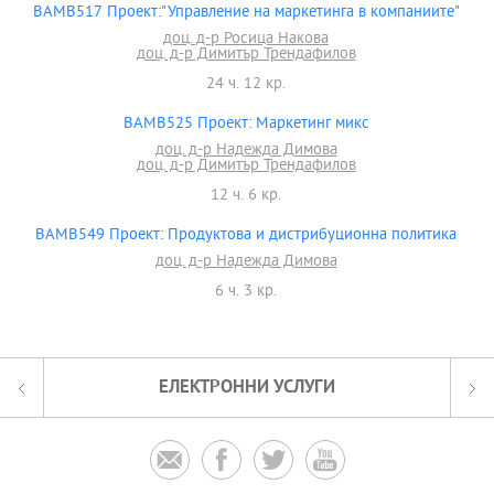
BAMB517 Проект:"Управление на маркетинга в компаниите"
доц. д-р Росица Накова
доц. д-р Димитър Трендафилов
24 ч. 12 кр.
BAMB525 Проект: Маркетинг микс
доц. д-р Надежда Димова
доц. д-р Димитър Трендафилов
12 ч. 6 кр.
BAMB549 Проект: Продуктова и дистрибуционна политика
доц. д-р Надежда Димова
6 ч. 3 кр.
ЕЛЕКТРОННИ УСЛУГИ



