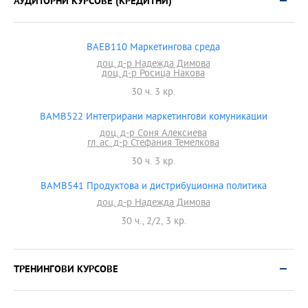
АУДИТОРНИ КУРСОВЕ (КРЕДИТНИ)
BAEB110 Маркетингова среда
доц. д-р Надежда Димова
доц. д-р Росица Накова
30 ч. 3 кр.
BAMB522 Интегрирани маркетингови комуникации
доц. д-р Соня Алексиева
гл. ас. д-р Стефания Темелкова
30 ч. 3 кр.
BAMB541 Продуктова и дистрибуционна политика
доц. д-р Надежда Димова
30 ч., 2/2, 3 кр.
ТРЕНИНГОВИ КУРСОВЕ