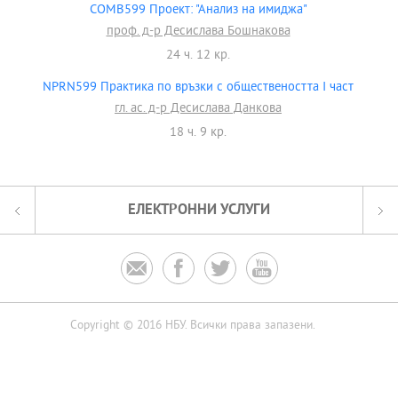
COMB599 Проект: "Анализ на имиджа"
проф. д-р Десислава Бошнакова
24 ч. 12 кр.
NPRN599 Практика по връзки с обществеността І част
гл. ас. д-р Десислава Данкова
18 ч. 9 кр.
ЕЛЕКТРОННИ УСЛУГИ




Copyright © 2016 НБУ. Всички права запазени.