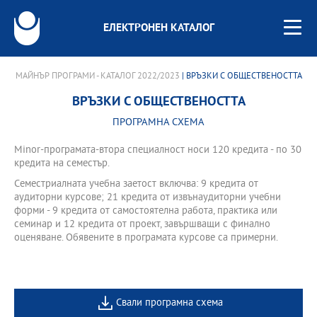
ЕЛЕКТРОНЕН КАТАЛОГ
МАЙНЪР ПРОГРАМИ - КАТАЛОГ 2022/2023
| ВРЪЗКИ С ОБЩЕСТВЕНОСТТА
ВРЪЗКИ С ОБЩЕСТВЕНОСТТА
ПРОГРАМНА СХЕМА
Minor-програмата-втора специалност носи 120 кредита - по 30
кредита на семестър.
Семестриалната учебна заетост включва: 9 кредита от
аудиторни курсове; 21 кредита от извънаудиторни учебни
форми - 9 кредита от самостоятелна работа, практика или
семинар и 12 кредита от проект, завършващи с финално
оценяване. Обявените в програмата курсове са примерни.
Свали програмна схема