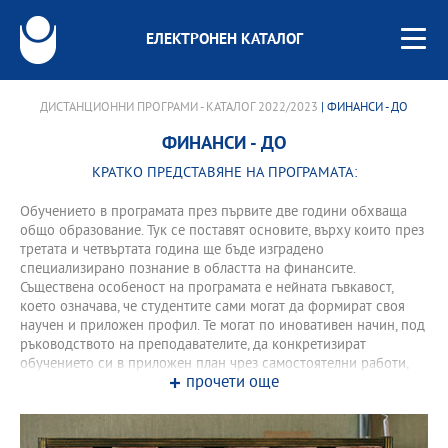
ЕЛЕКТРОНЕН КАТАЛОГ
ДИСТАНЦИОННИ ПРОГРАМИ - КАТАЛОГ 2022/2023
| ФИНАНСИ - ДО
ФИНАНСИ - ДО
КРАТКО ПРЕДСТАВЯНЕ НА ПРОГРАМАТА:
Обучението в програмата през първите две години обхваща
общо образование. Тук се поставят основите, върху които през
третата и четвъртата година ще бъде изградено
специализирано познание в областта на финансите.
Съществена особеност на програмата е нейната гъвкавост,
което означава, че студентите сами могат да формират своя
научен и приложен профил. Те могат по иновативен начин, под
ръководството на преподавателите, да конкретизират
обучението си в приложен план чрез самостоятелни работи,
прочети още
които акцентират върху ключови, актуални въпроси от
съвременната финансова практика. Освен обучение в основни
научни направления, като Микро- и Макроикономика,
Международна икономика, Основи на счетоводството и др.,