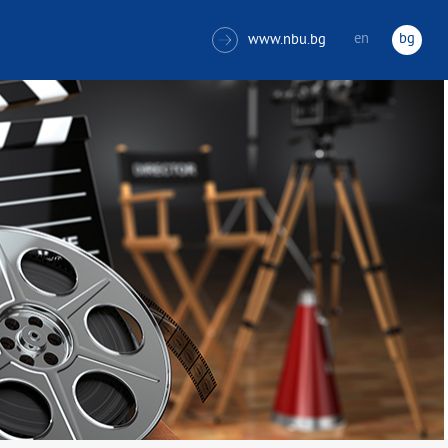
en
bg
www.nbu.bg
