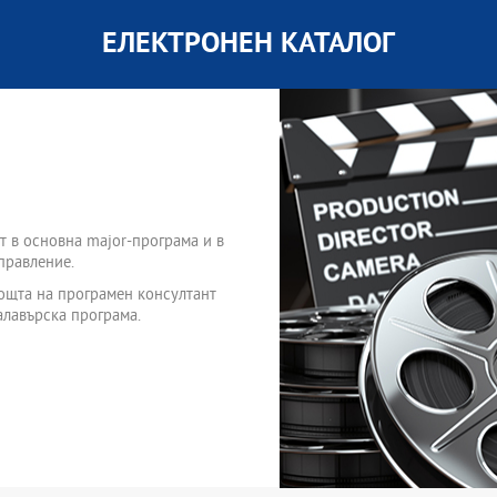
ЕЛЕКТРОНЕН КАТАЛОГ
т в основна major-програма и в
правление.
мощта на програмен консултант
алавърска програма.