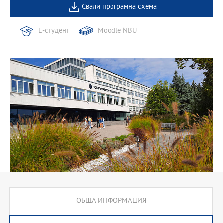
Свали програмна схема
Е-студент
Moodle NBU
ОБЩА ИНФОРМАЦИЯ