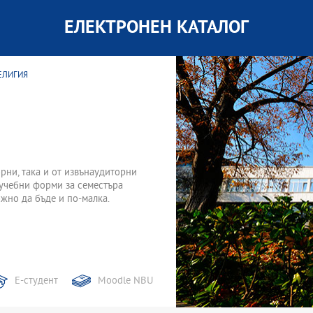
ЕЛЕКТРОНЕН КАТАЛОГ
РЕЛИГИЯ
торни, така и от извънаудиторни
 учебни форми за семестъра
жно да бъде и по-малка.
Е-студент
Moodle NBU