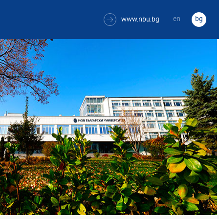
en
bg
www.nbu.bg
