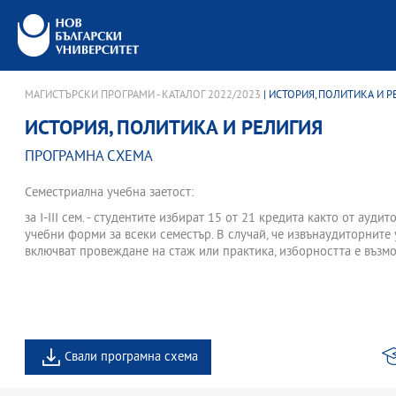
МАГИСТЪРСКИ ПРОГРАМИ - КАТАЛОГ 2022/2023
| ИСТОРИЯ, ПОЛИТИКА И 
ИСТОРИЯ, ПОЛИТИКА И РЕЛИГИЯ
ПРОГРАМНА СХЕМА
Семестриална учебна заетост:
за І-III сем. - студентите избират 15 от 21 кредита както от ауди
учебни форми за всеки семестър. В случай, че извънаудиторните
включват провеждане на стаж или практика, изборността е възмо
Свали програмна схема