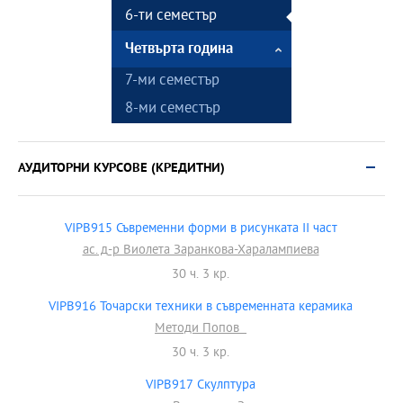
6-ти семестър
Четвърта година
7-ми семестър
8-ми семестър
АУДИТОРНИ КУРСОВЕ (КРЕДИТНИ)
VIPB915 Съвременни форми в рисунката II част
ас. д-р Виолета Заранкова-Харалампиева
30 ч. 3 кр.
VIPB916 Точарски техники в съвременната керамика
Методи Попов
30 ч. 3 кр.
VIPB917 Скулптурa