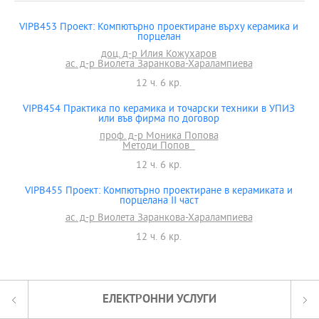
VIPB453 Проект: Компютърно проектиране върху керамика и
порцелан
доц. д-р Илия Кожухаров
ас. д-р Виолета Заранкова-Харалампиева
12 ч. 6 кр.
VIPB454 Практика по керамика и точарски техники в УПИЗ
или във фирма по договор
проф. д-р Моника Попова
Методи Попов
12 ч. 6 кр.
VIPB455 Проект: Компютърно проектиране в керамиката и
порцелана II част
ас. д-р Виолета Заранкова-Харалампиева
12 ч. 6 кр.
ЕЛЕКТРОННИ УСЛУГИ