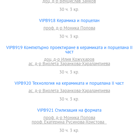
доц. д-р Венцислав Занков
30 ч. 3 кр.
VIPB918 Керамика и порцелан
проф. д-р Моника Попова
30 ч. 3 кр.
VIPB919 Компютърно проектиране в керамиката и порцелана II
част
доц. д-р Илия Кожухаров
ас. д-р Виолета Заранкова-Харалампиева
30 ч. 3 кр.
VIPB920 Технология на керамиката и порцелана II част
ас. д-р Виолета Заранкова-Харалампиева
30 ч. 3 кр.
VIPB921 Стилизация на формата
проф. д-р Моника Попова
проф. Екатерина Русинова-Христова
30 ч. 3 кр.