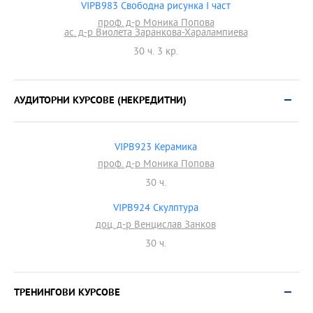
VIPB983 Свободна рисунка I част
проф. д-р Моника Попова
ас. д-р Виолета Заранкова-Харалампиева
30 ч. 3 кр.
АУДИТОРНИ КУРСОВЕ (НЕКРЕДИТНИ)
VIPB923 Керамика
проф. д-р Моника Попова
30 ч.
VIPB924 Скулптура
доц. д-р Венцислав Занков
30 ч.
ТРЕНИНГОВИ КУРСОВЕ