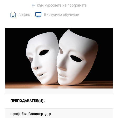
Към курсовете на програмата
График
Виртуално обучение
ПРЕПОДАВАТЕЛ(И):
проф. Ева Волицер д-р