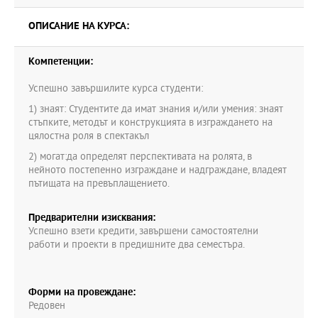
ОПИСАНИЕ НА КУРСА:
Компетенции:
Успешно завършилите курса студенти:
1) знаят: Студентите да имат знания и/или умения: знаят
стъпките, методът и конструкцията в изграждането на
цялостна роля в спектакъл
2) могат:да определят перспективата на ролята, в
нейното постепенно изграждане и надграждане, владеят
пътищата на превъплащението.
Предварителни изисквания:
Успешно взети кредити, завършени самостоятелни
работи и проекти в предишните два семестъра.
Форми на провеждане:
Редовен