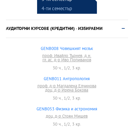
4-ти семестър
АУДИТОРНИ КУРСОВЕ (КРЕДИТНИ) - ИЗБИРАЕМИ
GENB008 Човешкият мозък
проф. Ивайло Търнев, д.н.
гл. ас. д-р Иво Попиванов
30 ч., 1/2, 3 кр.
GENB011 Антропология
проф. д-р Магдалена Елчинова
доц. д-р Ирена Бокова
30 ч., 1/2, 3 кр.
GENB053 Физика и астрономия
доц. д-р Стоян Мишев
30 ч., 1/2, 3 кр.