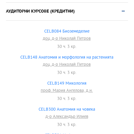
АУДИТОРНИ КУРСОВЕ (КРЕДИТНИ)
CELB084 Биоземеделие
доц. д-р Николай Петров
30 ч. 3 кр.
CELB148 Анатомия и морфология на растенията
доц. д-р Николай Петров
30 ч. 3 кр.
CELB149 Микология
проф. Мария Ангелова, д.н.
30 ч. 3 кр.
CELB300 Анатомия на човека
д-р Александър Илиев
30 ч. 3 кр.