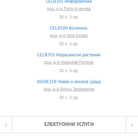
CELB301 Информатика
доц. д-р Петя Асенова
30 ч. 3 кр.
CELB500 Ботаника
доц. д-р Ина Анева
30 ч. 3 кр.
CELB703 Медицински растения
доц. д-р Николай Петров
30 ч. 3 кр.
OOOK150 Човек и околна среда
доц. д-р Ботьо Захаринов
30 ч. 3 кр.
ЕЛЕКТРОННИ УСЛУГИ