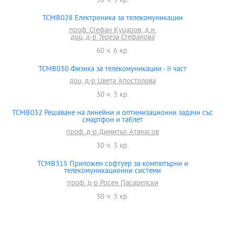
30 ч. 3 кр.
TCMB028 Електроника за телекомуникации
проф. Стефан Куцаров, д.н.
доц. д-р Тереза Стефанова
60 ч. 6 кр.
TCMB030 Физика за телекомуникации - ІІ част
доц. д-р Цвета Апостолова
30 ч. 3 кр.
TCMB032 Решаване на линейни и оптимизационни задачи със
смартфон и таблет
проф. д-р Димитър Атанасов
30 ч. 3 кр.
TCMB315 Приложен софтуер за компютърни и
телекомуникационни системи
проф. д-р Росен Пасарелски
30 ч. 3 кр.