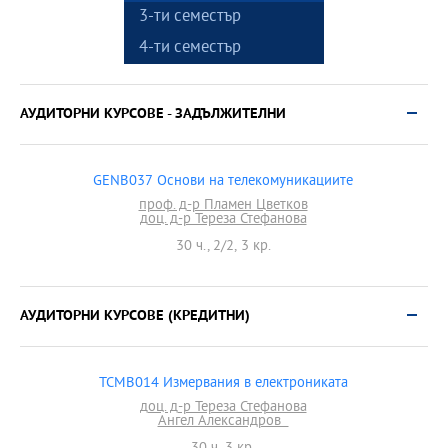
3-ти семестър
4-ти семестър
АУДИТОРНИ КУРСОВЕ - ЗАДЪЛЖИТЕЛНИ
GENB037 Основи на телекомуникациите
проф. д-р Пламен Цветков
доц. д-р Тереза Стефанова
30 ч., 2/2, 3 кр.
АУДИТОРНИ КУРСОВЕ (КРЕДИТНИ)
TCMB014 Измервания в електрониката
доц. д-р Тереза Стефанова
Ангел Александров