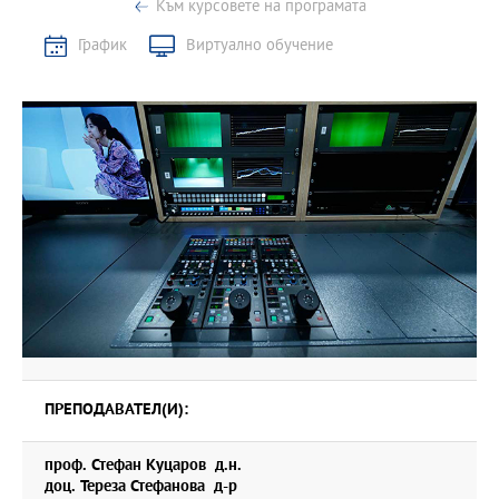
Към курсовете на програмата
• Разглеждат се най-често използваните преходи в
полупроводниците.
График
Виртуално обучение
• Студентите се запознават с видовете диоди, техните свойства
и основните видове диодни схеми.
• Описват се видовете, действието и основните параметри на
масово използваните транзистори.
ПРЕПОДАВАТЕЛ(И):
проф. Стефан Куцаров д.н.
доц. Тереза Стефанова д-р