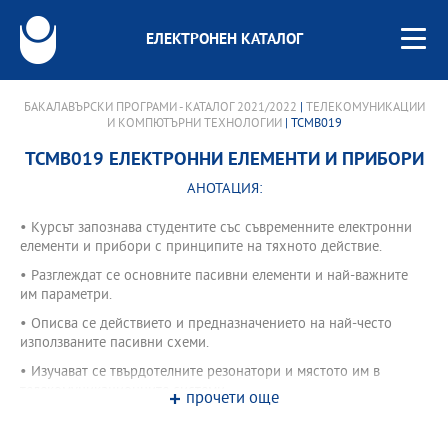
ЕЛЕКТРОНЕН КАТАЛОГ
БАКАЛАВЪРСКИ ПРОГРАМИ - КАТАЛОГ 2021/2022
|
ТЕЛЕКОМУНИКАЦИИ
И КОМПЮТЪРНИ ТЕХНОЛОГИИ
| TCMB019
TCMB019 ЕЛЕКТРОННИ ЕЛЕМЕНТИ И ПРИБОРИ
АНОТАЦИЯ:
• Курсът запознава студентите със съвременните електронни
елементи и прибори с принципите на тяхното действие.
• Разглеждат се основните пасивни елементи и най-важните
им параметри.
• Описва се действието и предназначението на най-често
използваните пасивни схеми.
• Изучават се твърдотелните резонатори и мястото им в
телекомуникационните системи.
прочети още
• Дават се основни сведения за полупроводниците в
съвременната електроника.