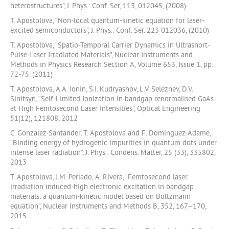
heterostructures”, J. Phys.: Conf. Ser, 113, 012045, (2008)
T. Apostolova, “Non-local quantum-kinetic equation for laser-
excited semiconductors”, J. Phys.: Conf. Ser. 223 012036, (2010)
T. Apostolova, “Spatio-Temporal Carrier Dynamics in Ultrashort-
Pulse Laser Irradiated Materials", Nuclear Instruments and
Methods in Physics Research Section A, Volume 653, Issue 1, pp.
72-75. (2011)
T. Apostolova, A.A. Ionin, S.I. Kudryashov, L.V. Seleznev, D.V.
Sinitsyn, “Self-Limited Ionization in bandgap renormalised GaAs
at High Femtosecond Laser Intensities”, Optical Engineering
51(12), 121808, 2012
C. Gonzalez-Santander, T. Apostolova and F. Dominguez-Adame,
“Binding energy of hydrogenic impurities in quantum dots under
intense laser radiation”, J. Phys.: Condens. Matter, 25 (33), 335802,
2013
T. Apostolova, J.M. Perlado, A. Rivera, “Femtosecond laser
irradiation induced-high electronic excitation in bandgap
materials: a quantum-kinetic model based on Boltzmann
equation”, Nuclear Instruments and Methods B, 352, 167–170,
2015