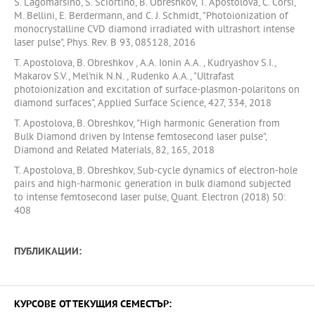
S. Lagomarsino, S. Sciortino, B. Obreshkov, T. Apostolova, C. Corsi,
M. Bellini, E. Berdermann, and C. J. Schmidt, "Photoionization of
monocrystalline CVD diamond irradiated with ultrashort intense
laser pulse", Phys. Rev. B 93, 085128, 2016
T. Apostolova, B. Obreshkov , A.A. Ionin A.A. , Kudryashov S.I.,
Makarov S.V., Mel'nik N.N. , Rudenko A.A., "Ultrafast
photoionization and excitation of surface-plasmon-polaritons on
diamond surfaces", Applied Surface Science, 427, 334, 2018
T. Apostolova, B. Obreshkov, "High harmonic Generation from
Bulk Diamond driven by Intense femtosecond laser pulse",
Diamond and Related Materials, 82, 165, 2018
T. Apostolova, B. Obreshkov, Sub-cycle dynamics of electron-hole
pairs and high-harmonic generation in bulk diamond subjected
to intense femtosecond laser pulse, Quant. Electron (2018) 50:
408
ПУБЛИКАЦИИ:
КУРСОВЕ ОТ ТЕКУЩИЯ СЕМЕСТЪР: