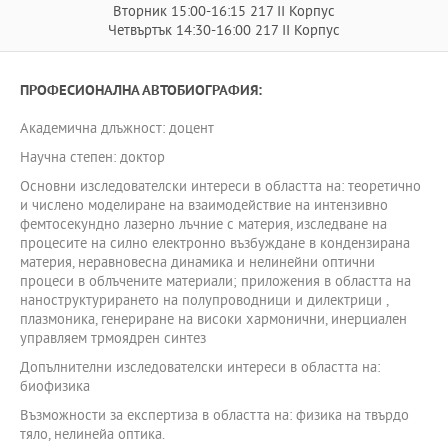
Вторник 15:00-16:15 217 II Корпус
Четвъртък 14:30-16:00 217 II Корпус
ПРОФЕСИОНАЛНА АВТОБИОГРАФИЯ:
Академична длъжност: доцент
Научна степен: доктор
Основни изследователски интереси в областта на: теоретично
и числено моделиране на взаимодействие на интензивно
фемтосекундно лазерно лъчние с материя, изследване на
процесите на силно електронно възбуждане в кондензирана
материя, неравновесна динамика и нелинейни оптични
процеси в облъчените материали; приложения в областта на
наноструктурирането на полупроводници и дилектрици ,
плазмоника, генериране на високи хармонични, инерциален
управляем трмоядрен синтез
Допълнителни изследователски интереси в областта на:
биофизика
Възможности за експертиза в областта на: физика на твърдо
тяло, нелинейа оптика.