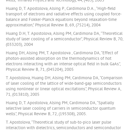
wells,” Infrared Physics and Technology, 44, (465), 2003
Huang D, T. Apostolova, Alsing P., Cardimona D.A., “High-field
transport of electrons and radiative effects using coupled force-
balance and Fokker-Planck equations beyond relaxation-time
approximation,” Physical Review B, 69, (75214), 2004
Huang D.H, T. Apostolova, Alsing PM, Cardimona DA, “Theoretical
study of laser cooling of a semiconductor”, Physical Review B, 70,
(033203), 2004
Huang DH, Alsing PM, T. Apostolova , Cardimona DA, “Effect of
photon-assisted absorption on the thermodynamics of hot
electrons interacting with an intense optical field in bulk GaAs.”,
Physical Review B, 71, (045204), 2005
T. Apostolova, Huang DH, Alsing PM, Cardimona DA, “Comparison
of laser cooling of the lattice of wide-band-gap semiconductors
using nonlinear or linear optical excitations.”, Physical Review A,
71, (013810), 2005
Huang D, T. Apostolova, Alsing PM, Cardimona DA, “Spatially
selective laser cooling of carriers in semiconductor quantum
wells.”, Physical Review B, 72, (195308), 2005.
T. Apostolova, “Theoretical study of sub-to-pico laser pulse
interaction with dielectrics, semiconductors and semiconductor