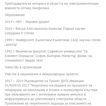
Преподавателски интереси в областта на: електромагнетизъм,
влакнеста оптика, биофизика
Образование:
2019 г. НБУ – Редовен доцент
2010 г. Висша Атестационна Комисия, Старши научен
сътрудник II степен
1999 г. Университет. Кънектикът,Кънектикът, САЩ, научна степен
„доктор“
1992 г. Физически факултет, Софийски университет “Св.
Климент Охридски”, София, България, Магистър, физик със
специалност твърдо тяло
Членство в организации:
Участие в национални и международни проекти:
2017 – 2019 Ръководител на Проект ДНТС/Франция
01/9/09.05.2017 “Теоретично изследване на процесите на
генериране на наноплазма в атомни и молекулярни клъстери
при облъчването им с интензивни лазерни импулси в
инфрачервената до рентгеновата спектрални области.
Приложение на теоретичните подходи за описанието на