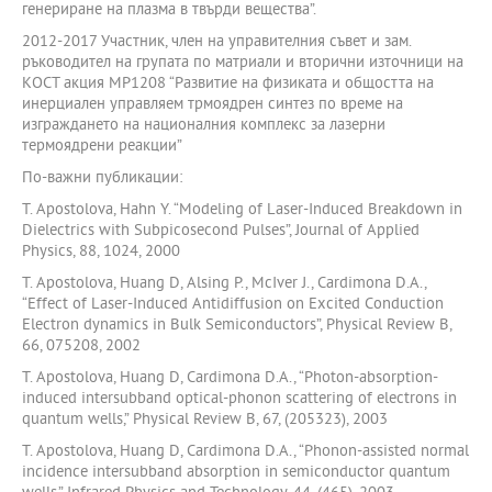
генериране на плазма в твърди вещества”.
2012-2017 Участник, член на управителния съвет и зам.
ръководител на групата по матриали и вторични източници на
КОСТ акция MP1208 “Развитие на физиката и общостта на
инерциален управляем трмоядрен синтез по време на
изграждането на националния комплекс за лазерни
термоядрени реакции”
По-важни публикации:
T. Apostolova, Hahn Y. “Modeling of Laser-Induced Breakdown in
Dielectrics with Subpicosecond Pulses”, Journal of Applied
Physics, 88, 1024, 2000
T. Apostolova, Huang D, Alsing P., McIver J., Cardimona D.A.,
“Effect of Laser-Induced Antidiffusion on Excited Conduction
Electron dynamics in Bulk Semiconductors”, Physical Review B,
66, 075208, 2002
T. Apostolova, Huang D, Cardimona D.A., “Photon-absorption-
induced intersubband optical-phonon scattering of electrons in
quantum wells,” Physical Review B, 67, (205323), 2003
T. Apostolova, Huang D, Cardimona D.A., “Phonon-assisted normal
incidence intersubband absorption in semiconductor quantum