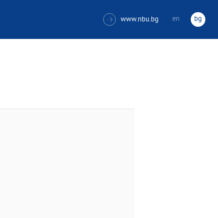
en
bg
www.nbu.bg
