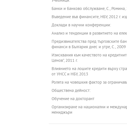
Учебници:
Банки и банково обслужване, С., Ромина,
Въведение във финансите, НБУ, 2012 г. из
Доклади в научни конференции:
Анализ и тенденции в развитието на еле
Предизвикателства пред търговските ба
финанси в България днес и утре, С., 2009 
Изисквания към качеството на кредитнит
Ценов", 2011 г.
Влиянието на лошите кредити върху стра
от УНСС и НБУ, 2013
Ролята на човешкия фактор за ограничав
Обществена дейност:
Обучение на докторант
Организиране на национални и междунар
мениджъри