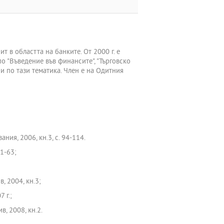
 в областта на банките. От 2000 г. е
о "Въведение във финансите", "Търговско
ии по тази тематика. Член е на Одитния
ия, 2006, кн.3, с. 94-114.
1-63;
 2004, кн.3;
 г.;
, 2008, кн.2.