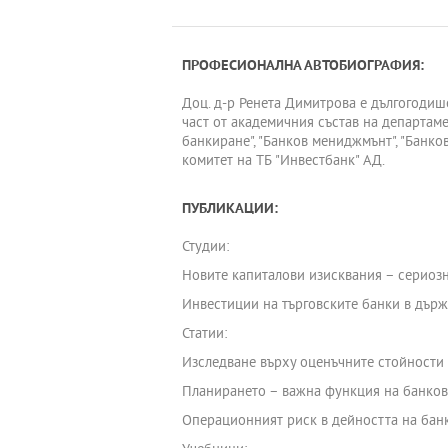
ПРОФЕСИОНАЛНА АВТОБИОГРАФИЯ:
Доц. д-р Ренета Димитрова е дългогодише
част от академичния състав на департаме
банкиране", "Банков мениджмънт", "Банко
комитет на ТБ "Инвестбанк" АД.
ПУБЛИКАЦИИ:
Студии:
Новите капиталови изисквания – сериозно
Инвестиции на търговските банки в държа
Статии:
Изследване върху оценъчните стойности 
Планирането – важна функция на банкови
Операционният риск в дейността на банк