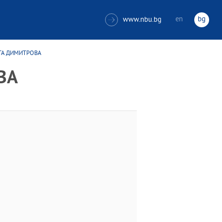
en
bg
www.nbu.bg

ЕТА ДИМИТРОВА
ВА