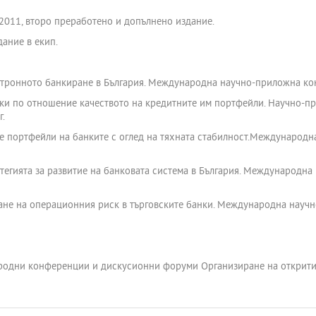
 2011, второ преработено и допълнено издание.
дание в екип.
ктронното банкиране в България. Международна научно-приложна конфе
нки по отношение качеството на кредитните им портфейли. Научно-
г.
е портфейли на банките с оглед на тяхната стабилност.Международна
тегията за развитие на банковата система в България. Международна
ане на операционния риск в търговските банки. Международна научно
одни конференции и дискусионни форуми Организиране на открити 