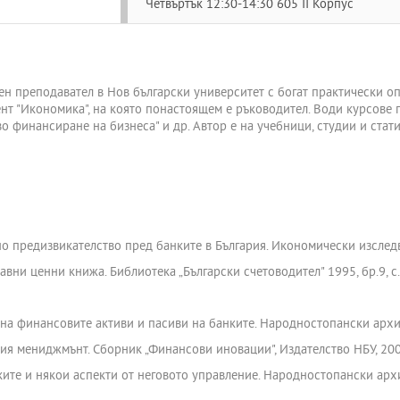
Четвъртък 12:30-14:30 605 II Корпус
н преподавател в Нов български университет с богат практически опит
нт "Икономика", на която понастоящем е ръководител. Води курсове п
во финансиране на бизнеса" и др. Автор е на учебници, студии и стат
 предизвикателство пред банките в България. Икономически изследван
вни ценни книжа. Библиотека „Български счетоводител" 1995, бр.9, с.
на финансовите активи и пасиви на банките. Народностопански архив,
я мениджмънт. Сборник „Финансови иновации", Издателство НБУ, 2007
ите и някои аспекти от неговото управление. Народностопански архив