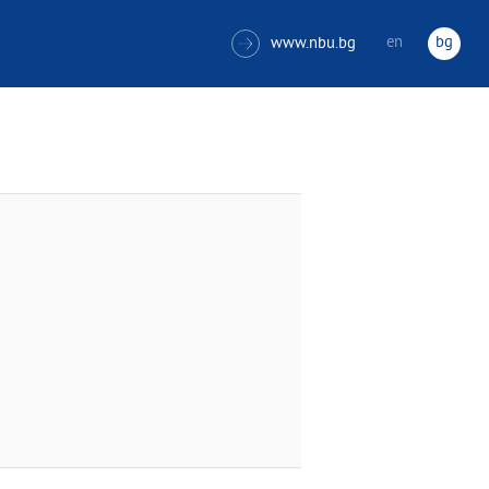
en
bg
www.nbu.bg
