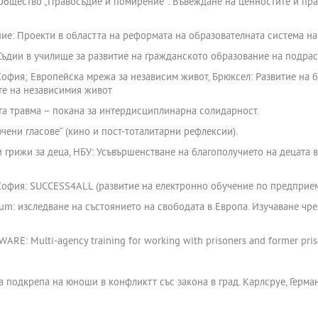
, Общество „Правосъдие и помирение”: Въвеждане на ценностите и пр
ие: Проекти в областта на реформата на образователната система на
 Съдии в училище за развитие на гражданското образование на подра
София; Европейска мрежа за независим живот, Брюксел: Развитие на б
те на независимия живот
та травма – покана за интердисциплинарна солидарност.
ючени гласове“ (кино и пост-тоталитарни рефлексии).
 грижи за деца, НБУ: Усъвършенстване на благополучието на децата в
 София: SUCCESS4ALL (развитие на електронно обучение по предприе
aum: изследване на състоянието на свободата в Европа. Изучаване чр
WARE: Multi-agency training for working with prisoners and former pris
а подкрепа на юноши в конфликтт със закона в град. Карлсруе, Герма