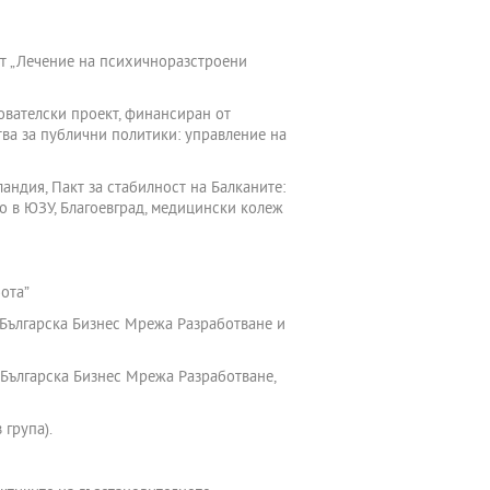
кт „Лечение на психичноразстроени
дователски проект, финансиран от
ва за публични политики: управление на
андия, Пакт за стабилност на Балканите:
 в ЮЗУ, Благоевград, медицински колеж
ота”
Българска Бизнес Мрежа Разработване и
Българска Бизнес Мрежа Разработване,
 група).