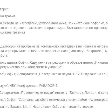
терес:
на травма.
и методи на изследване, Групова динамика. Психиатрична реформа, 
сихично здраве и наказателно правосъдие, Възстановително правосъ
оциална травма.)
Дългосрочна програма за комплексно изследване на човека и негови
а и разгръщане на нейните творчески сили”, Институт „Антропос”, Гъ
бота.
мокрацията, София; Сдружение за реформи в образованието „Инициат
редничество при конфликти в училище.”
о”, София; Департамент „Поведенчески науки”, НБУ: Създаване на соц
ауки”, НБУ: Конференция PARADOR-2.
 Департамент „Поведенчески науки”, институт Тависток, Лондон: 6 к
”, София: “Социална служба в етнически смесен район - Асеновград”,
чно Здраве: І, ІІ, ІІІ Национален Събор за психично здраве.