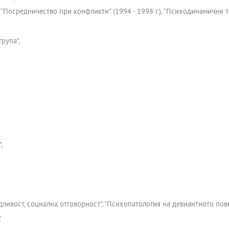
, “Посредничество при конфликти” (1994 - 1998 г.), “Психодинамични те
рупа”,
,
дливост, социална отговорност", "Психопатология на девиантното пов
.