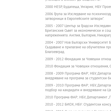
2000 HESP, Будапеща, Унгария; НБУ Прое
2006 Група за Изследване на психичнозд
затворници в Европейските затвори”.
2005 - 2007 Център за Градски Изследавн
Британския Съвет за икономически и соц
напреженията. Англия, България, Никарагуа
2004 - 2007 Нов Български Университет 
Създаване и прилагане на обучителни пр
Благоевград.
2009 - 2012 Фондация за Човешки отнош
2010 Фондация за Човешки отношения, Ст
2008 - 2009 Програма ФАР; НБУ, Департ
внедряване на програма за студентски б
2009 - 2010 Програма ФАР; НБУ, Департ
подбор на кандидати и внедряване на Це
2010 Програма ФАР; НБУ, Департамент „Пс
2010 - 2012 БИОХ, НБУ: Студентски консу