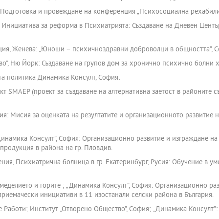
: Подготовка и провеждане на конференция „Психосоциална рехабили
 Инициатива за реформа в Психиатрията: Създаване на Дневен Центъ
ия, Женева: „Юноши – психичноздравни доброволци в общността”, Со
о”, Ню Йорк: Създаване на групов дом за хронично психично болни х
а политика Динамика Консулт, София:
кт SMAEP (проект за създаване на алтернативна заетост в районите 
ия: Мисия за оценката на резултатите и организационното развитие н
инамика Консулт”, София: Организационно развитие и изграждане на
продукция в района на гр. Пловдив.
я, Психиатрична болница в гр. Екатеринбург, Русия: Обучение в ум
еделието и горите ; „Динамика Консулт”, София: Организационно ра
приемачески инициативи в 11 изостанали селски района в България.
 Работи; Институт „Отворено Общество”, София; „Динамика Консулт”: