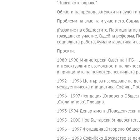
"Човешкото здраве"
Области на преподавателски и научен ин
Проблеми на властта и участието. Социал
(Развитие на общностите, Партиципативн
гражданско участие, Съдебна реформа, П
социалната работа, Хуманитаристика и с
Проекти:
1989-1990 Министерски Съвет на НРБ – „
интелектуалните възможности на личностт
в принципите на психотерапевтичната ра
1992 – 1996 Център за изследване на де
междуетническа инициатива, София: „Пос
1996 - 1997 Фондация „Отворено Обществ
„Столипиново”, Пловдив.
1993-1994 Департамент „Поведенчески н
1995 - 2000 Нов Български Университет;
1996 – 1997 Фондация „Отворено Общество
1996 – 1998 Софийско Дружество за психи