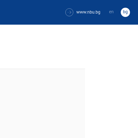
en
bg
www.nbu.bg
