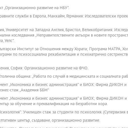
кт „Организационно развитие на НБУ”.
равните служби в Европа, Манхайм, Германия: Изследователски прое
ия, Университет на Западна Англия, Бристол, Великобритания: Изсле
иални изследвания „Неправителствените актьори в новите пространст
, Уелс”.
Български Институт за Отношения между Хората; Програма МАТРА, Хол
ограми по психосоциална рехабилитация и психиатрично сестринство
ения, София: Организационно развитие на ФЧО.
олична община: „Работа по случай в медицинската и социалната раб
амент „Икономика и бизнес администрация” и БИОХ: Фирма ДИКОН и 
изнес-стаж „Академия ББМ”
амент „Икономика и бизнес администрация” и БИОХ; Фирма ДИКОН и 
нтър за обучение и преквалификация на безработни хора.
ихология”: Училищен стаж за студенти по психология. (Супервизия в
лтативен център, създаване, организационно развитие.