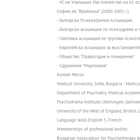
- УС на Училищно Настоятелство на 61 о
София, кв. “Връбница” (2000-2001 г.)
- Българска Психиатрична Асоциация
- Българска асоциация по психодрама и 
- Световна асоциация по групова психот
- Европейска асоциация за възстановите
- Общество "Правосъдие и помирение"
- Сдружение "Маргинаия"
Rumen Petrov
Medical University, Sofia, Bulgaria - Medic
Department of Psychiatry, Medical Academy, 
Psychodrama Institute, Uberlingen, Germa
University of the West of England, Bristol
Language skills English 5, French
Memberships of professional bodies:
Bulgarian Association for Psychotherapy 