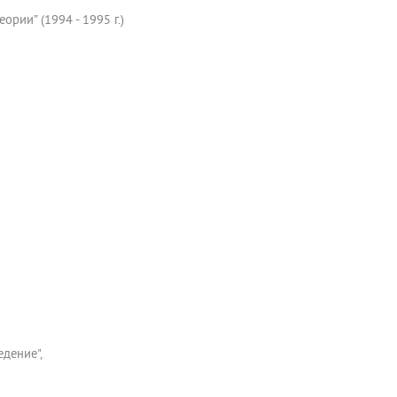
ории” (1994 - 1995 г.)
едение",