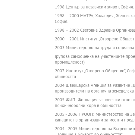
1998 Център за независим живот, София
1998 – 2000 МАТРА, Холандия; Женевска
София.
1998 – 2002 Световна Здравна Организац
2000 – 2001 Институт „Отворено Обществ
2003 Министерство на труда и социалнат
Групова самооценка на участниците прое
промишленост)
2003 Институт „Отворено Общество”, Соф
общността.
2004 Швейцарска Агенция за Развитие „Д
производители на органична земеделска 
2005 ЖИП; Фондация за човешки отношени
психичноболни хора в общността.
2005 - 2006 ПРООН; Министерство на Зем
капацитет в организации за местни пред
2004 - 2005 Министерство на Вътрешните
„Полиция в близост до общността”.