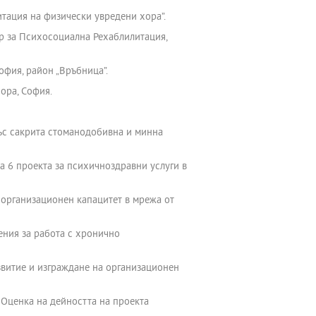
тация на физически увредени хора”.
р за Психосоциална Рехаблилитация,
фия, район „Връбница”.
ора, София.
със сакрита стоманодобивна и минна
а 6 проекта за психичноздравни услуги в
 организационен капацитет в мрежа от
ения за работа с хронично
звитие и изграждане на организационен
 Оценка на дейността на проекта