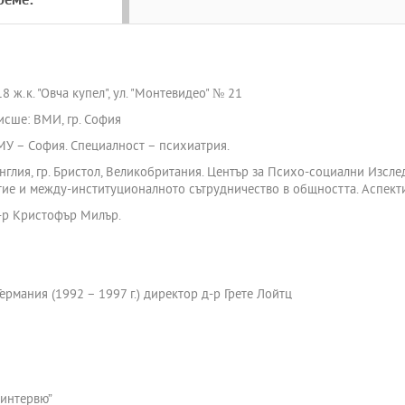
реме:
8 ж.к. "Овча купел", ул. "Монтевидео" № 21
Висше: ВМИ, гр. София
МУ – София. Специалност – психиатрия.
нглия, гр. Бристол, Великобритания. Център за Психо-социални Изсле
тие и между-институционалното сътрудничество в общността. Аспекти
д-р Кристофър Милър.
ермания (1992 – 1997 г.) директор д-р Грете Лойтц
 интервю”