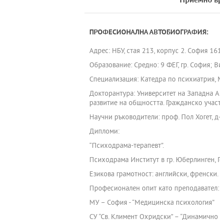
Приемно в
ПРОФЕСИОНАЛНА АВТОБИОГРАФИЯ:
Адрес: НБУ, стая 213, корпус 2. София 161
Образование: Средно: 9 ФЕГ, гр. София; 
Специализация: Катедра по психиатрия, 
Докторантура: Университет на Западна А
развитие на общността. Гражданско учас
Научни ръководители: проф. Пол Хогет, 
Дипломи:
“Психодрама-терапевт”.
Психодрама Институт в гр. Юберлинген, Г
Езикова грамотност: английски, френски.
Професионален опит като преподавател:
МУ – София - “Медицинска психология”
СУ “Св. Климент Охридски” – “Динамично