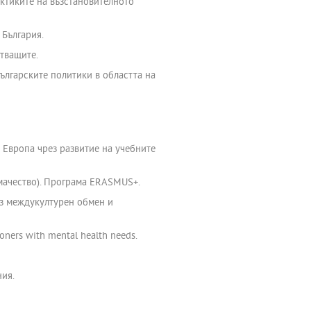
актиките на възстановителното
 България.
стващите.
ългарските политики в областта на
 Европа чрез развитие на учебните
мачество). Програма ERASMUS+.
ез междукултурен обмен и
oners with mental health needs.
ния.