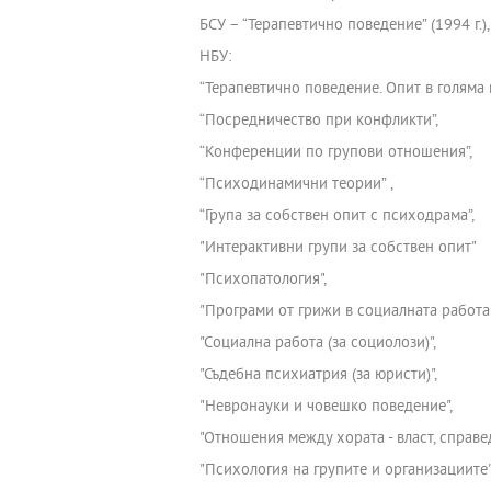
БСУ – “Терапевтично поведение” (1994 г.)
НБУ:
“Терапевтично поведение. Опит в голяма г
“Посредничество при конфликти”,
“Конференции по групови отношения”,
“Психодинамични теории” ,
“Група за собствен опит с психодрама”,
"Интерактивни групи за собствен опит"
"Психопатология",
"Програми от грижи в социалната работа"
"Социална работа (за социолози)",
"Съдебна психиатрия (за юристи)",
"Невронауки и човешко поведение",
"Отношения между хората - власт, справе
"Психология на групите и организациите"