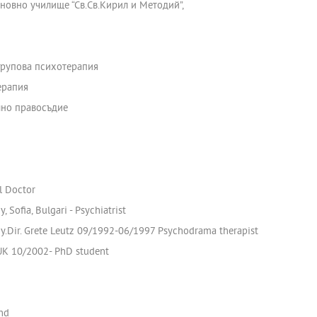
сновно училище “Св.Св.Кирил и Методий”,
групова психотерапия
ерапия
лно правосъдие
al Doctor
Sofia, Bulgari - Psychiatrist
ny.Dir. Grete Leutz 09/1992-06/1997 Psychodrama therapist
, UK 10/2002- PhD student
and