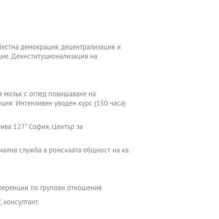
Местна демокрация, децентрализация и
дие. Деинституционализация на
я мозък с оглед повишаване на
рция: Интензивен уводен курс (150 часа)
ива 127” София, Център за
иална служба в ромскаата общност на кв.
онференции по групови отношения
 консултант.