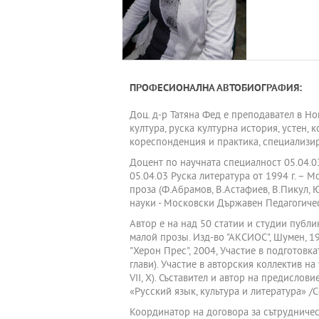
ПРОФЕСИОНАЛНА АВТОБИОГРАФИЯ:
Доц. д-р Татяна Фед е преподавател в Но
култура, руска културна история, устен,
кореспонденция и практика, специализир
Доцент по научната специалност 05.04.03
05.04.03 Руска литература от 1994 г. – 
проза (Ф.Абрамов, В.Астафиев, В.Пикул, Ю
науки - Московски Държавен Педагогическ
Автор е на над 50 статии и студии публик
малой прозы. Изд-во "АКСИОС", Шумен, 19
"Херон Прес", 2004, Участие в подготовка
глави). Участие в авторския коллектив на 
VІІ, Х). Съставител и автор на предисл
«Русский язык, культура и литература» /С
Координатор на договора за сътрудниче