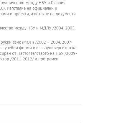
ътрудничество между НБУ и Главния
0/. Изготвяне на официални и
рами и проекти, изготвяне на документи
ничество между НБУ и МДЛУ /2004, 2005,
руски език (МОН) /2002 – 2004, 2007-
е на учебни форми в извънуниверситетска
нсиран от Настоятелството на НБУ /2009-
ректор /2011-2012/ и програмен