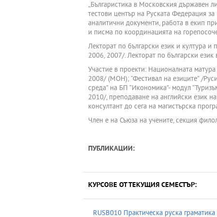
„Българистика в Московския държавен ли
тестови център на Руската Федерация за
аналитични документи, работа в екип пр
и писма по координацията на горепосоче
Лекторат по български език и култура и
2006, 2007/. Лекторат по български език
Участие в проекти: Националната матура
2008/ (МОН); “Фестивал на езиците” /Рус
среда” на БП “Икономика”- модул “Туризъ
2010/, преподаване на английски език на
консултант до сега на магистърска прог
Член е на Съюза на учените, секция филол
ПУБЛИКАЦИИ:
КУРСОВЕ ОТ ТЕКУЩИЯ СЕМЕСТЪР:
RUSB010 Практическа руска граматика