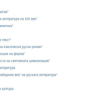
огия"
 литература на ХІХ век"
аматика"
 текст"
на класически руски роман"
енция на фирма"
кста на световната цивилизация"
литература
ребърния век" на руската литература"
 култура