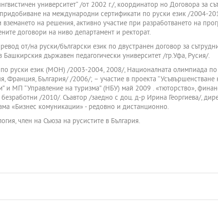
нгвистичен университет“ /от 2002 г./, координатор но Договора за с
 придобиване на международни сертификати по руски език /2004-201
и вземането на решения, активно участие при разработването на прог
ните договори на ниво департамент и ректорат.
 превод от/на руски/български език по двустранен договор за сътруд
 в Башкирския държавен педагогически университет /гр.Уфа, Русия/.
 по руски език (МОН) /2003-2004, 2008/, Националната олимпиада по 
ия, Франция, България/ /2006/; – участие в проекта “Усъвършенстван
м” и МП “Управление на туризма” (НБУ) май 2009 . «тюторство», фина
 безработни /2010/. Съавтор /заедно с доц. д-р Ирина Георгиева/, ди
рама «Бизнес комуникации» - редовно и дистанционно.
огия, член на Съюза на русистите в България.