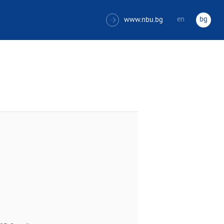
en
bg
www.nbu.bg
