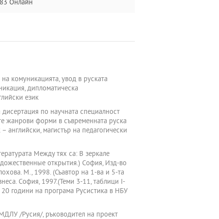
383 Онлайн
 на комуникацията, увод в руската
уникация, дипломатическа
глийски език
ка дисертация по научната специалност
сите жанрови форми в съвременната руска
к – английски, магистър на педагогически
тературата Между тях са: В зеркале
художественные открытия.) София, Изд-во
хова. М., 1998. (Съавтор на 1-ва и 5-та
неса. София, 1997.(Теми 3-11, таблици І-
й 20 години на програма Русистика в НБУ
МДЛУ /Русия/, ръководител на проект