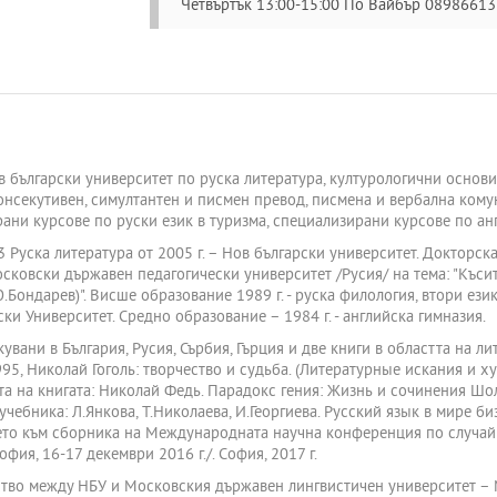
Четвъртък 13:00-15:00 По Вайбър 0898661
в български университет по руска литература, културологични основи
 консекутивен, симултантен и писмен превод, писмена и вербална ком
ани курсове по руски език в туризма, специализирани курсове по ан
 Руска литература от 2005 г. – Нов български университет. Докторс
Московски държавен педагогически университет /Русия/ на тема: "Къ
.Бондарев)". Висше образование 1989 г. - руска филология, втори ези
и Университет. Средно образование – 1984 г. - английска гимназия.
увани в България, Русия, Сърбия, Гърция и две книги в областта на ли
95, Николай Гоголь: творчество и судьба. (Литературные искания и 
та на книгата: Николай Федь. Парадокс гения: Жизнь и сочинения Шоло
учебника: Л.Янкова, Т.Николаева, И.Георгиева. Русский язык в мире биз
овието към сборника на Международната научна конференция по случа
офия, 16-17 декември 2016 г./. София, 2017 г.
ство между НБУ и Московския държавен лингвистичен университет – 