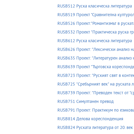
RUSB512 Руска класическа литература
RUSB519 Проект "Сравнителна културол
RUSB526 Проект:"Романтизмът в руската
RUSB532 Проект "Практическа руска гр
RUSB612 Руска класическа литература
RUSB626 Проект: "Лексически анализ на
RUSB635 Проект: "Литературен анализ 
RUSB639 Проект "Търговска кореспонд
RUSB723 Проект: "Руският свят в конте
RUSB725 "Сребърният век" на руската 
RUSB739 Проект: "Преводен текст от "с
RUSB751 Симултанен превод
RUSB791 Проект: Практикум по езикова
RUSB814 Делова кореспонденция
RUSB824 Руската литература от 20. век