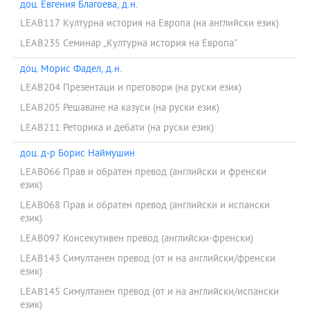
доц. Евгения Благоева, д.н.
LEAB117 Културна история на Европа (на английски език)
LEAB235 Семинар „Културна история на Европа“
доц. Морис Фадел, д.н.
LEAB204 Презентаци и преговори (на руски език)
LEAB205 Решаване на казуси (на руски език)
LEAB211 Реторика и дебати (на руски език)
доц. д-р Борис Наймушин
LEAB066 Прав и обратен превод (английски и френски
език)
LEAB068 Прав и обратен превод (английски и испански
език)
LEAB097 Консекутивен превод (английски-френски)
LEAB143 Симултанен превод (от и на английски/френски
език)
LEAB145 Симултанен превод (от и на английски/испански
език)