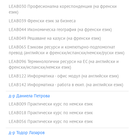
LEAB030 Професионална кореспонденция (на френски
език)
LEAB039 Френски език за бизнеса
LEAB044 Икономическа география (на френски език)
LEAB049 Решаване на казуси (на френски език)
LEAB065 Езикови ресурси и компютърно-подпомогнат
превод (английски и френски/испански/немски/руски език)
LEAB096 Терминологични ресурси на ЕС (на английски и
френски/испански/немски език)
LEAB122 Информатика - офис модул (на английски език)
LEAB142 Информатика - работа в екип. (на английски език)
д-р Даниела Петрова
LEAB009 Практически курс по немски език
LEAB018 Практически курс по немски език
LEAB056 Практически курс по немски език
д-р Тодор Лазаров