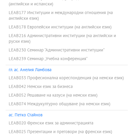
(английски и испански)
LEAB177 Институции и международни отношения (на
английски език)
LEAB178 Европейски институции (на английски език)
LEAB216 Административни институции (на английски и
руски език)
LEAB230 Семинар “Административни институции“
LEAB239 Семинар „Учебна конференция“
гл. ас. Анелия Ламбова
LEAB033 Професионална кореспонденция (на немски език)
LEAB042 Немски език за бизнеса
LEAB052 Решаване на казуси (на немски език)
LEAB074 Междукултурно общуване (на немски език)
ас. Петко Стайнов
LEAB020 Френски език за администрацията
LEAB025 Презентации и преговори (на френски език)