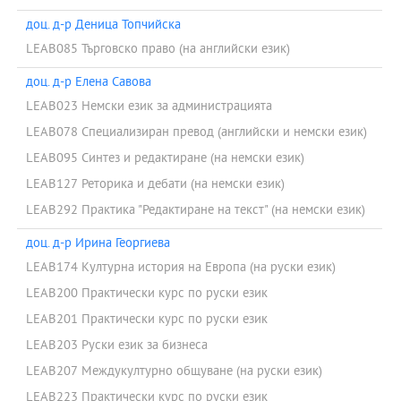
доц. д-р Деница Топчийска
LEAB085 Търговско право (на английски език)
доц. д-р Елена Савова
LEAB023 Немски език за администрацията
LEAB078 Специализиран превод (английски и немски език)
LEAB095 Синтез и редактиране (на немски език)
LEAB127 Реторика и дебати (на немски език)
LEAB292 Практика "Редактиране на текст" (на немски език)
доц. д-р Ирина Георгиева
LEAB174 Културна история на Европа (на руски език)
LEAB200 Практически курс по руски език
LEAB201 Практически курс по руски език
LEAB203 Руски език за бизнеса
LEAB207 Междукултурно общуване (на руски език)
LEAB223 Практически курс по руски език