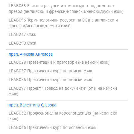
LEAB065 Езикови ресурси и компютърно-подпомогнат
превод (английски и френски/испански/немски/руски език)
LEAB096 Терминологични ресурси на ЕС (на английски и
френски/испански/немски език)
LEAB237 Стаж
LEAB299 Стаж
преп. Анжела Ангелова
LEAB028 Презентации и преговори (на немски език)
LEAB037 Практически курс по немски език
LEAB056 Практически курс по немски език
LEAB297 Проект "Превод на документи" (от и на немски
език)
преп. Валентина Славова
LEAB032 Професионална кореспонденция (на испански
език)
LEAB036 Практически курс по испански език