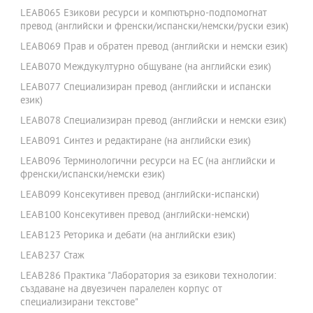
LEAB065 Езикови ресурси и компютърно-подпомогнат
превод (английски и френски/испански/немски/руски език)
LEAB069 Прав и обратен превод (английски и немски език)
LEAB070 Междукултурно общуване (на английски език)
LEAB077 Специализиран превод (английски и испански
език)
LEAB078 Специализиран превод (английски и немски език)
LEAB091 Синтез и редактиране (на английски език)
LEAB096 Терминологични ресурси на ЕС (на английски и
френски/испански/немски език)
LEAB099 Консекутивен превод (английски-испански)
LEAB100 Консекутивен превод (английски-немски)
LEAB123 Реторика и дебати (на английски език)
LEAB237 Стаж
LEAB286 Практика "Лаборатория за езикови технологии:
създаване на двуезичен паралелен корпус от
специализирани текстове"