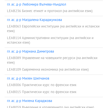
гл. ас. д-р Любомира Вълчева-Нъндлол
LEAB236 Бизнес етикет и протокол (на английски език)
гл. ас. д-р Магдалена Караджункова
LEAB063 Европейски институции (на английски и испански
език)
LEAB114 Административни институции (на английски и
испански език)
гл. ас. д-р Мариана Димитрова
LEAB089 Управление на човешките ресурси (на английски
език)
LEAB109 Съвременна икономика (на английски език)
гл. ас. д-р Милен Шипчанов
LEAB006 Практически курс по френски език
LEAB015 Практически курс по френски език
гл. ас. д-р Милена Караджова
LEAB059 Въведение в управлението (на английски език)