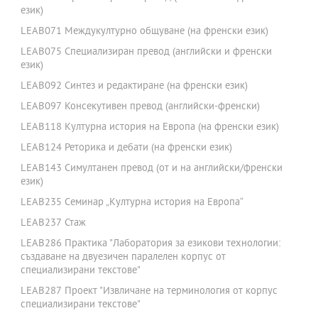
език)
LEAB071 Междукултурно общуване (на френски език)
LEAB075 Специализиран превод (английски и френски
език)
LEAB092 Синтез и редактиране (на френски език)
LEAB097 Консекутивен превод (английски-френски)
LEAB118 Културна история на Европа (на френски език)
LEAB124 Реторика и дебати (на френски език)
LEAB143 Симултанен превод (от и на английски/френски
език)
LEAB235 Семинар „Културна история на Европа“
LEAB237 Стаж
LEAB286 Практика "Лаборатория за езикови технологии:
създаване на двуезичен паралелен корпус от
специализирани текстове"
LEAB287 Проект "Извличане на терминология от корпус
специализирани текстове"