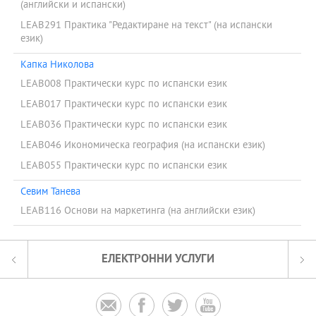
(английски и испански)
LEAB291 Практика "Редактиране на текст" (на испански
език)
Капка Николова
LEAB008 Практически курс по испански език
LEAB017 Практически курс по испански език
LEAB036 Практически курс по испански език
LEAB046 Икономическа география (на испански език)
LEAB055 Практически курс по испански език
Севим Танева
LEAB116 Основи на маркетинга (на английски език)
ЕЛЕКТРОННИ УСЛУГИ



