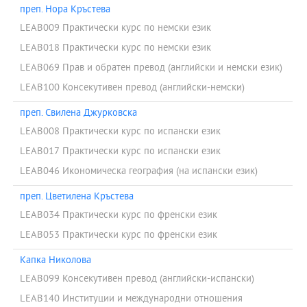
преп. Нора Кръстева
LEAB009 Практически курс по немски език
LEAB018 Практически курс по немски език
LEAB069 Прав и обратен превод (английски и немски език)
LEAB100 Консекутивен превод (английски-немски)
преп. Свилена Джурковска
LEAB008 Практически курс по испански език
LEAB017 Практически курс по испански език
LEAB046 Икономическа география (на испански език)
преп. Цветилена Кръстева
LEAB034 Практически курс по френски език
LEAB053 Практически курс по френски език
Капка Николова
LEAB099 Консекутивен превод (английски-испански)
LEAB140 Институции и международни отношения