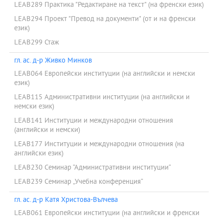
LEAB289 Практика "Редактиране на текст" (на френски език)
LEAB294 Проект "Превод на документи" (от и на френски
език)
LEAB299 Стаж
гл. ас. д-р Живко Минков
LEAB064 Европейски институции (на английски и немски
език)
LEAB115 Административни институции (на английски и
немски език)
LEAB141 Институции и международни отношения
(английски и немски)
LEAB177 Институции и международни отношения (на
английски език)
LEAB230 Семинар “Административни институции“
LEAB239 Семинар „Учебна конференция“
гл. ас. д-р Катя Христова-Вълчева
LEAB061 Европейски институции (на английски и френски