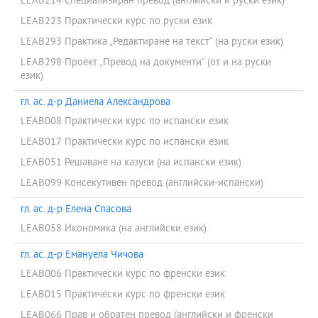
LEAB214 Специализиран превод (английски и руски език)
LEAB223 Практически курс по руски език
LEAB293 Практика „Редактиране на текст“ (на руски език)
LEAB298 Проект „Превод на документи“ (от и на руски
език)
гл. ас. д-р Даниела Александрова
LEAB008 Практически курс по испански език
LEAB017 Практически курс по испански език
LEAB051 Решаване на казуси (на испански език)
LEAB099 Консекутивен превод (английски-испански)
гл. ас. д-р Елена Спасова
LEAB058 Икономика (на английски език)
гл. ас. д-р Емануела Чичова
LEAB006 Практически курс по френски език
LEAB015 Практически курс по френски език
LEAB066 Прав и обратен превод (английски и френски