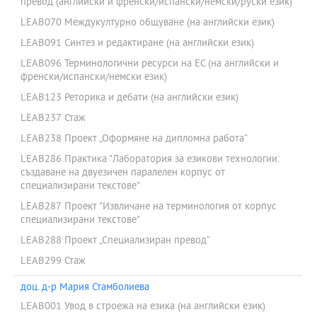
превод (английски и френски/испански/немски/руски език)
LEAB070 Междукултурно общуване (на английски език)
LEAB091 Синтез и редактиране (на английски език)
LEAB096 Терминологични ресурси на ЕС (на английски и
френски/испански/немски език)
LEAB123 Реторика и дебати (на английски език)
LEAB237 Стаж
LEAB238 Проект „Оформяне на дипломна работа“
LEAB286 Практика "Лаборатория за езикови технологии:
създаване на двуезичен паралелен корпус от
специализирани текстове"
LEAB287 Проект "Извличане на терминология от корпус
специализирани текстове"
LEAB288 Проект „Специализиран превод“
LEAB299 Стаж
доц. д-р Мария Стамболиева
LEAB001 Увод в строежа на езика (на английски език)