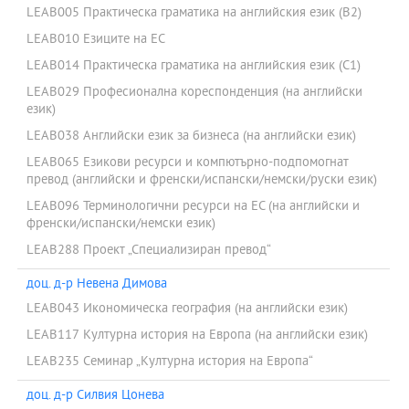
LEAB005 Практическа граматика на английския език (В2)
LEAB010 Езиците на ЕС
LEAB014 Практическа граматика на английския език (С1)
LEAB029 Професионална кореспонденция (на английски
език)
LEAB038 Английски език за бизнеса (на английски език)
LEAB065 Езикови ресурси и компютърно-подпомогнат
превод (английски и френски/испански/немски/руски език)
LEAB096 Терминологични ресурси на ЕС (на английски и
френски/испански/немски език)
LEAB288 Проект „Специализиран превод“
доц. д-р Невена Димова
LEAB043 Икономическа география (на английски език)
LEAB117 Културна история на Европа (на английски език)
LEAB235 Семинар „Културна история на Европа“
доц. д-р Силвия Цонева