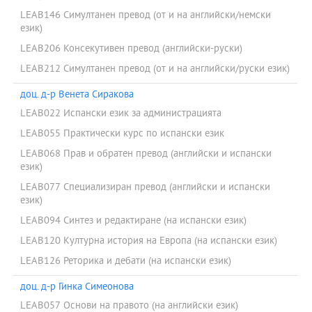
LEAB146 Симултанен превод (от и на английски/немски
език)
LEAB206 Консекутивен превод (английски-руски)
LEAB212 Симултанен превод (от и на английски/руски език)
доц. д-р Венета Сиракова
LEAB022 Испански език за администрацията
LEAB055 Практически курс по испански език
LEAB068 Прав и обратен превод (английски и испански
език)
LEAB077 Специализиран превод (английски и испански
език)
LEAB094 Синтез и редактиране (на испански език)
LEAB120 Културна история на Европа (на испански език)
LEAB126 Реторика и дебати (на испански език)
доц. д-р Гинка Симеонова
LEAB057 Основи на правото (на английски език)