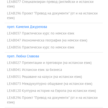
LEAB077 Специализиран превод (английски и испански
език)
LEAB296 Проект "Превод на документи" (от и на испански
език)
преп. Камелия Джурелова
LEAB037 Практически курс по немски език
LEAB047 Икономическа география (на немски език)
LEAB056 Практически курс по немски език
преп. Любка Славова
LEAB027 Презентации и преговори (на испански език)
LEAB041 Испански език за бизнеса
LEAB051 Решаване на казуси (на испански език)
LEAB073 Междукултурно общуване (на испански език)
LEAB120 Културна история на Европа (на испански език)
LEAB296 Проект "Превод на документи" (от и на испански
език)