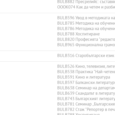
BULB882 Пресрелийс: съставя
OOOK074 Как да четем и разб
BULB596 Увод в методиката на
BULB785 Методика на обучени
BULB786 Методика на обучени
BULB788 Хоспитиране
BULB820 Професията "редакто
BULB965 Функционална грамот
BULB316 Старобългарски език
BULB526 Кино, телевизия, лит
BULB538 Практика "Най-четени
BULB591 Кино и литература
BULB597 Балкански литератур
BULB638 Семинар на департам
BULB639 Скандалът в литерату
BULB743 Българският литерат
BULB781 Семинар „Българския
BULB782 Стаж "Репортер в печ