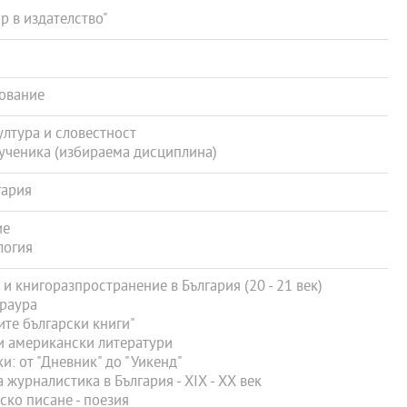
 в издателство"
ование
ултура и словестност
ученика (избираема дисциплина)
гария
ие
логия
 книгоразпространение в България (20 - 21 век)
ераура
те български книги"
 американски литератури
: от "Дневник" до "Уикенд"
журналистика в България - XIX - XX век
ко писане - поезия