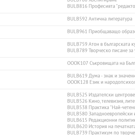
BULB788 Хоспитиране
BULB816 Професията "редактор
BULB592 Антична литература
BULB961 Приобщаващо образ
BULB759 Атон в българската к
BULB789 Творческо писане за 
OOOK107 Съкровищата на Бъл
BULB619 Дума - знак и значен
OOOK128 Език и народопсихо
BULB525 Издателски центрове и
BULB526 Кино, телевизия, лит
BULB538 Практика "Най-четени
BULB580 Западноевропейски и
BULB615 Редакционни политики
BULB620 История на печатната 
BULB739 Практикум по творчес