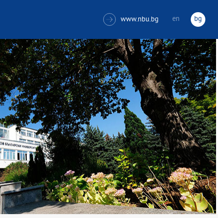
en
bg
www.nbu.bg
