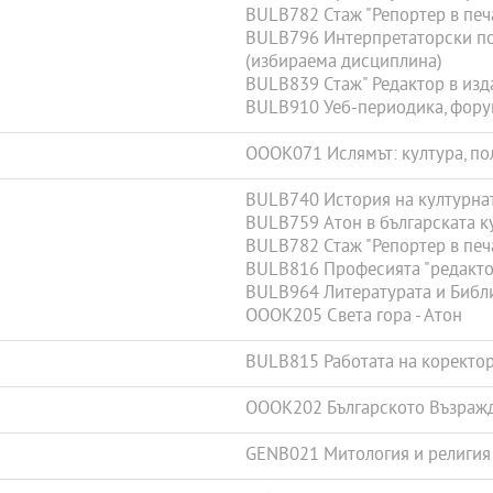
BULB782 Стаж "Репортер в печ
BULB796 Интерпретаторски по
(избираема дисциплина)
BULB839 Стаж" Редактор в изд
BULB910 Уеб-периодика, фору
OOOK071 Ислямът: култура, по
BULB740 История на културна
BULB759 Атон в българската к
BULB782 Стаж "Репортер в печ
BULB816 Професията "редактор
BULB964 Литературата и Библи
OOOK205 Света гора - Атон
BULB815 Работата на коректо
OOOK202 Българското Възраж
GENB021 Митология и религия