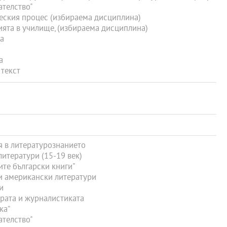
ателство"
еския процес (избираема дисциплина)
ята в училище, (избираема дисциплина)
а
а
 текст
 в литературознанието
итератури (15-19 век)
те български книги"
 американски литератури
и
рата и журналистиката
ка“
ателство"