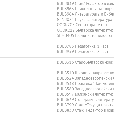
BULB839 Стаж" Редактор в изд
BULB963 Психология на творч
BULB964 Литературата и Библи
GENB024 Наука за литературат
OOOK205 Света гора - Атон
OOOK212 Българска литератур
SEMB405 Градът като цялостен
BULB783 Педагогика, 1 част
BULB959 Педагогика, 2 част
BULB316 Старобългарски език
BULB510 Школи и направления
BULB524 Западноевропейски л
BULB538 Практика "Най-четени
BULB580 Западноевропейски и
BULB597 Балкански литератур
BULB639 Скандалът в литерату
BULB799 Стаж «Текуща практи
BULB839 Стаж" Редактор в изд