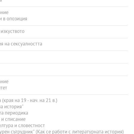
а
ание
и в опозиция
 изкуството
я на сексуалността
ание
тет
края на 19 - нач. на 21 в.)
а история"
та периодика
 и списание
ултура и словестност
рен сътрудник" (Как се работи с литературната история)