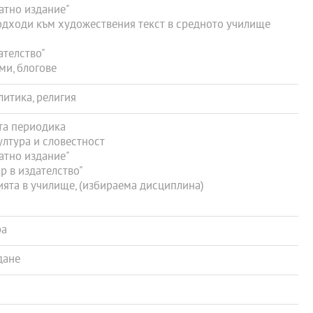
атно издание"
дходи към художествения текст в средното училище
ателство"
ми, блогове
литика, религия
та периодика
ултура и словестност
атно издание"
 в издателство"
ята в училище, (избираема дисциплина)
ра
дане