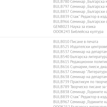
BULB780 Семинар „Българска 
BULB797 Семинар „Българска 
BULB837 Семинар „Български 
BULB839 Стаж" Редактор в изд
BULB966 Семинар „Български 
GENB023 Наука за езика
OOOK243 Библейска култура
BULB010 Писане в печата
BULB525 Издателски центрове и
BULB537 Семинар на департам
BULB540 Българска литература (
BULB615 Редакционни политики
BULB616 Сценарии, пиеси, диал
BULB637 Семинар "Литературн
BULB638 Семинар на департам
BULB739 Практикум по творчес
BULB789 Творческо писане за 
BULB838 Семинар „Годините на
BULB839 Стаж" Редактор в изд
BULB967 Семинар „Годините на