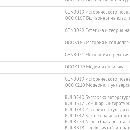
OOOK212 Българска литератур
GENB019 Историческото позн
OOOK167 Българинът на власт 
GENB029 Естетика и теория на
OOOK183 История и социологи
GENB021 Митология и религия
OOOK119 Медии и политика
GENB019 Историческото позн
OOOK210 Модерният универси
BULB540 Българска литература (
BULB637 Семинар "Литературн
BULB740 История на културна
BULB742 Как се прави вестник
BULB759 Атон в българската к
BULB818 Професията "литерату