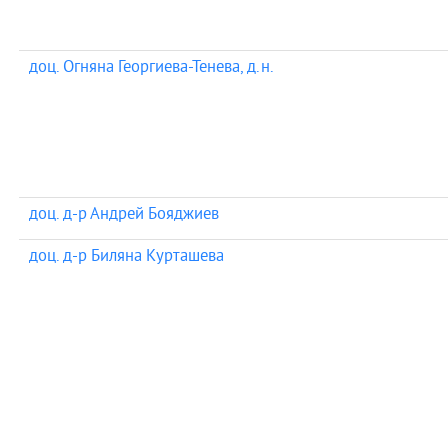
доц. Огняна Георгиева-Тенева, д.н.
доц. д-р Андрей Бояджиев
доц. д-р Биляна Курташева