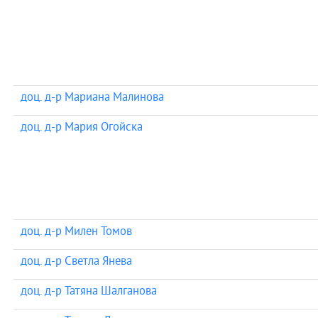
доц. д-р Мариана Малинова
доц. д-р Мария Огойска
доц. д-р Милен Томов
доц. д-р Светла Янева
доц. д-р Татяна Шалганова