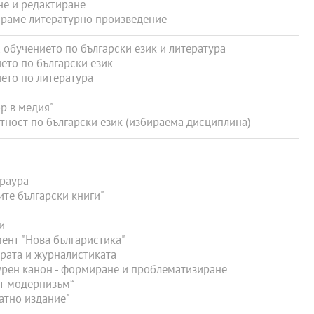
не и редактиране
ираме литературно произведение
 обучението по български език и литература
ето по български език
ето по литература
р в медия"
ност по български език (избираема дисциплина)
ераура
те български книги"
и
ент "Нова българистика"
рата и журналистиката
урен канон - формиране и проблематизиране
т модернизъм“
атно издание"