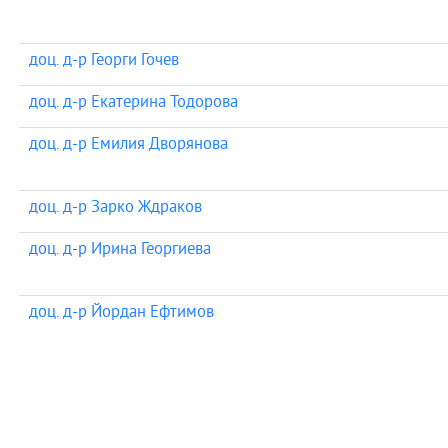
доц. д-р Георги Гочев
доц. д-р Екатерина Тодорова
доц. д-р Емилия Дворянова
доц. д-р Зарко Ждраков
доц. д-р Ирина Георгиева
доц. д-р Йордан Ефтимов