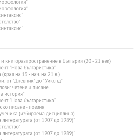
морфология“
морфология“
синтаксис“
ателство"
синтаксис“
 книгоразпространение в България (20 - 21 век)
ент "Нова българистика"
края на 19 - нач. на 21 в.)
: от "Дневник" до "Уикенд"
ози: четене и писане
а история"
ент "Нова българистика"
ко писане - поезия
ученика (избираема дисциплина)
 литературата (от 1907 до 1989)“
ателство"
 литературата (от 1907 до 1989)“