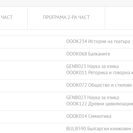
 ЧАСТ
ПРОГРАМА 2-РА ЧАСТ
OOOK234 История на театъра
OOOK068 Балканите
GENB023 Наука за езика
OOOK011 Реторика и говорна 
OOOK072 Общество и стилове 
GENB023 Наука за езика
OOOK122 Древни цивилизации,
OOOK014 Семиотика
BULB590 Български книжовен 