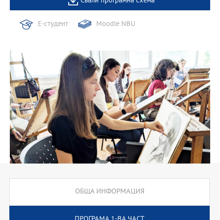
Свали програмна схема
Е-студент
Moodle NBU
ОБЩА ИНФОРМАЦИЯ
ПРОГРАМА 1-ВА ЧАСТ