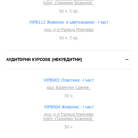
преп. Станимир Божилов
30 ч. 3 кр.
VIPB112 Живопис и цветознание - I част
доц. д-р Ралица Мирчева
30 ч. 3 кр.
АУДИТОРНИ КУРСОВЕ (НЕКРЕДИТНИ)
VIPB001 Пластика - I част
доц. Валентин Савчев
30 ч.
VIPB004 Живопис - І част
доц. д-р Ралица Мирчева
преп. Станимир Божилов
30 ч.