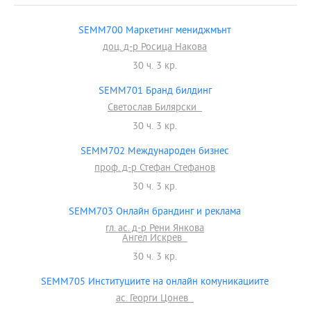
SEMM700 Маркетинг мениджмънт
доц. д-р Росица Накова
30 ч. 3 кр.
SEMM701 Бранд билдинг
Светослав Билярски
30 ч. 3 кр.
SEMM702 Международен бизнес
проф. д-р Стефан Стефанов
30 ч. 3 кр.
SEMM703 Онлайн брандинг и реклама
гл. ас. д-р Рени Янкова
Ангел Искрев
30 ч. 3 кр.
SEMM705 Институциите на онлайн комуникациите
ас. Георги Цонев