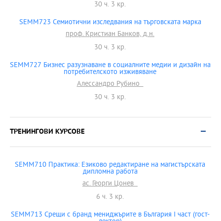
30 ч. 3 кр.
SEMM723 Семиотични изследвания на търговската марка
проф. Кристиан Банков, д.н.
30 ч. 3 кр.
SEMM727 Бизнес разузнаване в социалните медии и дизайн на
потребителското изживяване
Алессандро Рубино
30 ч. 3 кр.
ТРЕНИНГОВИ КУРСОВЕ
SEMM710 Практика: Езиково редактиране на магистърската
дипломна работа
ас. Георги Цонев
6 ч. 3 кр.
SEMM713 Срещи с бранд мениджърите в България I част (гост-