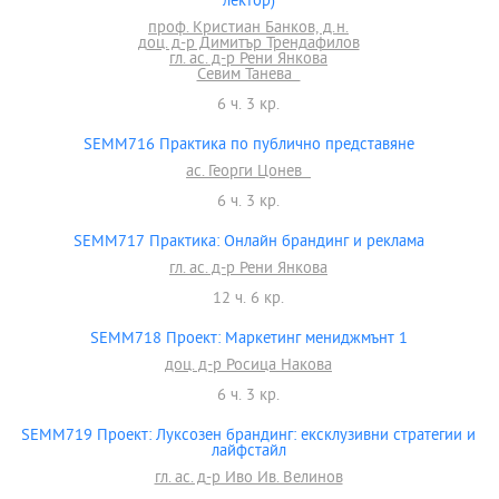
лектор)
проф. Кристиан Банков, д.н.
доц. д-р Димитър Трендафилов
гл. ас. д-р Рени Янкова
Севим Танева
6 ч. 3 кр.
SEMM716 Практика по публично представяне
ас. Георги Цонев
6 ч. 3 кр.
SEMM717 Практика: Онлайн брандинг и реклама
гл. ас. д-р Рени Янкова
12 ч. 6 кр.
SEMM718 Проект: Маркетинг мениджмънт 1
доц. д-р Росица Накова
6 ч. 3 кр.
SEMM719 Проект: Луксозен брандинг: ексклузивни стратегии и
лайфстайл
гл. ас. д-р Иво Ив. Велинов