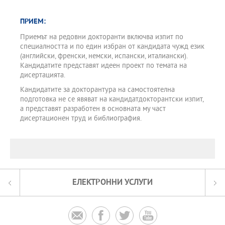
ПРИЕМ:
Приемът на редовни докторанти включва изпит по
специалността и по един избран от кандидата чужд език
(английски, френски, немски, испански, италиански).
Кандидатите представят идеен проект по темата на
дисертацията.
Кандидатите за докторантура на самостоятелна
подготовка не се явяват на кандидатдокторантски изпит,
а представят разработен в основната му част
дисертационен труд и библиография.
ЕЛЕКТРОННИ УСЛУГИ



