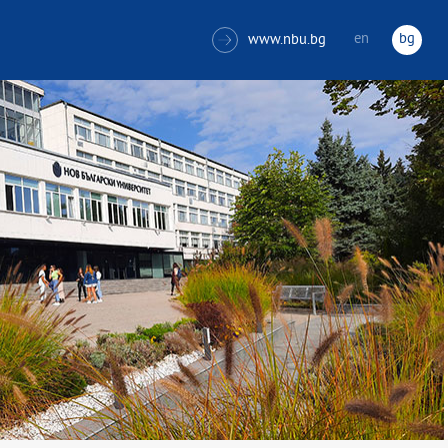
en
bg
www.nbu.bg
