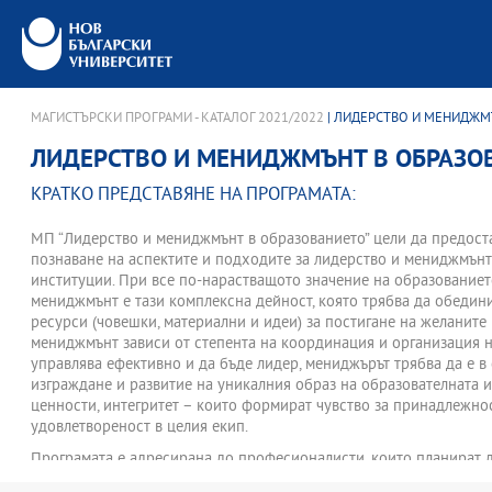
МАГИСТЪРСКИ ПРОГРАМИ - КАТАЛОГ 2021/2022
| ЛИДЕРСТВО И МЕНИДЖМ
ЛИДЕРСТВО И МЕНИДЖМЪНТ В ОБРАЗО
КРАТКО ПРЕДСТАВЯНЕ НА ПРОГРАМАТА:
МП “Лидерство и мениджмънт в образованието” цели да предост
познаване на аспектите и подходите за лидерство и мениджмънт
институции. При все по-нарастващото значение на образованиет
мениджмънт е тази комплексна дейност, която трябва да обедин
ресурси (човешки, материални и идеи) за постигане на желаните
мениджмънт зависи от степента на координация и организация на
управлява ефективно и да бъде лидер, мениджърът трябва да е в 
изграждане и развитие на уникалния образ на образователната и
ценности, интегритет – които формират чувство за принадлежнос
удовлетвореност в целия екип.
Програмата е адресирана до професионалисти, които планират 
административни длъжности и да подобрят своите администрат