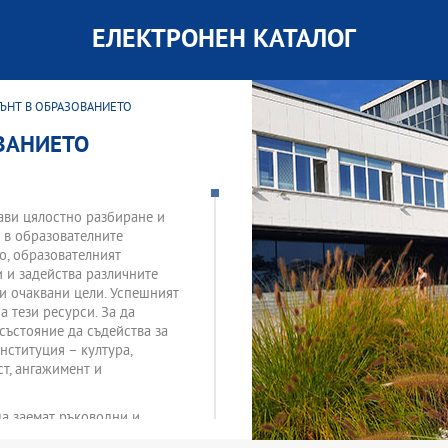
ЕЛЕКТРОНЕН КАТАЛОГ
ЪНТ В ОБРАЗОВАНИЕТО
ВАНИЕТО
ави цялостно разбиране и
 в образователните
о, образователният
и и задейства различните
 и очаквани цели. Успешният
 тези ресурси. За да
състояние да съдейства за
нституция – култура,
т, ангажимент и
да заемат ръководни и
ивни умения. Ключовите теми