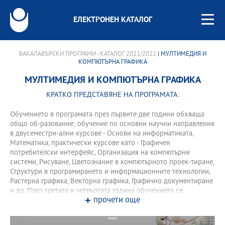
ЕЛЕКТРОНЕН КАТАЛОГ
БАКАЛАВЪРСКИ ПРОГРАМИ - КАТАЛОГ 2021/2022
| МУЛТИМЕДИЯ И
КОМПЮТЪРНА ГРАФИКА
МУЛТИМЕДИЯ И КОМПЮТЪРНА ГРАФИКА
КРАТКО ПРЕДСТАВЯНЕ НА ПРОГРАМАТА:
Обучението в програмата през първите две години обхваща
общо об-разование; обучение по основни научни направления
в двусеместри-ални курсове - Основи на информатиката,
Математика, практически курсове като - Графичен
потребителски интерфейс, Организация на компютърни
системи, Рисуване, Цветознание в компютърното проек-тиране,
Структури в програмирането и информационните технологии,
Растерна графика, Векторна графика, Графично документиране
и др. През третата и четвъртата година обучението се
прочети още
организира в специа-лизирани курсове към програмата и
извънаудиторни учебни форми.. През четвъртата година
програмата предлага две специализации, кои-то водят до