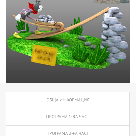
професионална квалификация в областта на 3D моделира-
нето и анимацията, програмирането на игри, виртуалната и
разширена реалност, както и корпоративния дизайн и
компютърната печатна графика.
ОБЩА ИНФОРМАЦИЯ
ПРОГРАМА 1-ВА ЧАСТ
ПРОГРАМА 2-РА ЧАСТ