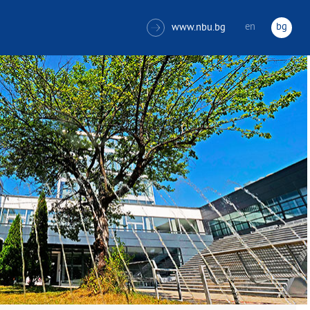
en
bg
www.nbu.bg
