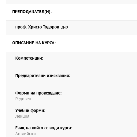
ПРЕПОДАВАТЕЛ(И):
проф. Христо Тодоров д-р
ОПИСАНИЕ НА КУРСА:
Компетенции:
Предварителни изисквания:
Форми на провеждане:
Редовен
Учебни форми:
Лекция
Език, на който се води курса:
Английски