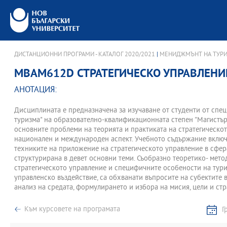
ДИСТАНЦИОННИ ПРОГРАМИ - КАТАЛОГ 2020/2021
|
МЕНИДЖМЪНТ НА ТУРИ
MBAM612D СТРАТЕГИЧЕСКО УПРАВЛЕНИ
АНОТАЦИЯ:
Дисциплината е предназначена за изучаване от студенти от спе
туризма" на образователно-квалификационната степен "Магистър
основните проблеми на теорията и практиката на стратегическот
национален и международен аспект. Учебното съдържание включ
техниките на приложение на стратегическото управление в сфера
структурирана в девет основни теми. Съобразно теоретико- мет
стратегическото управление и специфичните особености на туриз
управленско въздействие, са обхванати въпросите на субектите 
анализ на средата, формулирането и избора на мисия, цели и стр
на реализация и контрол. Разгледани структуроопределящите ко
институционалната му рамка и фирмено управление, екологичнит
Към курсовете на програмата
Г
аспекти. и отговорности. Обхванати са и разработването на тур
национално, регионално и местно равнище, формулирането и ре