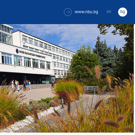
en
bg
www.nbu.bg
