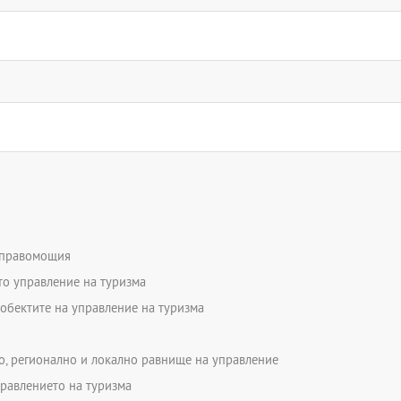
ито се включват и семинарни
и правомощия
то управление на туризма
обектите на управление на туризма
но, регионално и локално равнище на управление
правлението на туризма