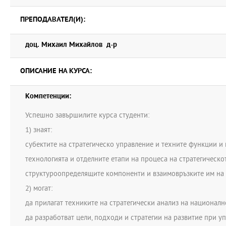
видове туристически стратегии. Общо лекциите са 30 часа, в ко
занятия.
ПРЕПОДАВАТЕЛ(И):
доц. Михаил Михайлов д-р
ОПИСАНИЕ НА КУРСА:
Компетенции:
Успешно завършилите курса студенти:
1) знаят:
субектите на стратегическо управление и техните функции 
технологията и отделните етапи на процеса на стратегическо
структуроопределящите компоненти и взаимовръзките им на 
2) могат:
да прилагат техниките на стратегически анализ на национал
да разработват цели, подходи и стратегии на развитие при у