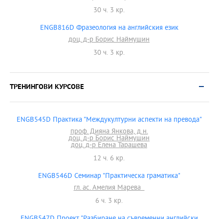
30 ч. 3 кр.
ENGB816D Фразеология на английския език
доц. д-р Борис Наймушин
30 ч. 3 кр.
ТРЕНИНГОВИ КУРСОВЕ
ENGB545D Практика "Междукултурни аспекти на превода"
проф. Дияна Янкова, д.н.
доц. д-р Борис Наймушин
доц. д-р Елена Тарашева
12 ч. 6 кр.
ENGB546D Семинар "Практическа граматика"
гл. ас. Амелия Марева
6 ч. 3 кр.
ENGB547D Проект "Разбиране на съвременни английски