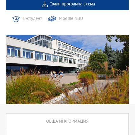
Свали програмна схема
Е-студент
Moodle NBU
ОБЩА ИНФОРМАЦИЯ