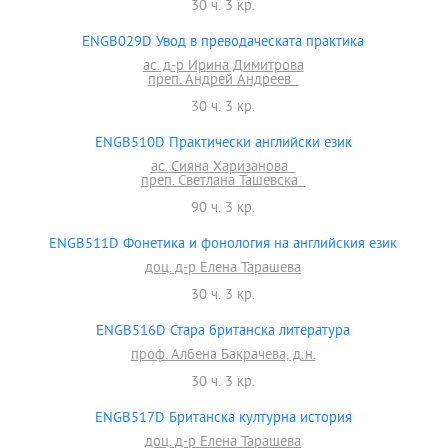
30 ч. 3 кр.
ENGB029D Увод в преводаческата практика
ас. д-р Ирина Димитрова
преп. Андрей Андреев
30 ч. 3 кр.
ENGB510D Практически английски език
ас. Сияна Харизанова
преп. Светлана Ташевска
90 ч. 3 кр.
ENGB511D Фонетика и фонология на английския език
доц. д-р Елена Тарашева
30 ч. 3 кр.
ENGB516D Стара британска литература
проф. Албена Бакрачева, д.н.
30 ч. 3 кр.
ENGB517D Британска културна история
доц. д-р Елена Тарашева