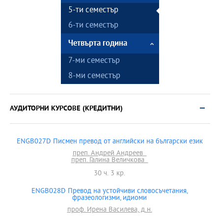
5-ти семестър
6-ти семестър
Четвърта година
7-ми семестър
8-ми семестър
АУДИТОРНИ КУРСОВЕ (КРЕДИТНИ)
ENGB027D Писмен превод от английски на български език
преп. Андрей Андреев
преп. Галина Величкова
30 ч. 3 кр.
ENGB028D Превод на устойчиви словосъчетания,
фразеологизми, идиоми
проф. Ирена Василева, д.н.