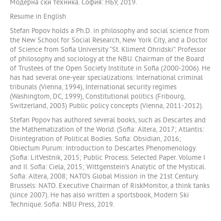
Модерна ски техника. София: НБУ, 2019.
Resume in English
Stefan Popov holds a Ph.D. in philosophy and social science from
the New School for Social Research, New York City, and a Doctor
of Science from Sofia University “St. Kliment Ohridski”. Professor
of philosophy and sociology at the NBU. Chairman of the Board
of Trustees of the Open Society Institute in Sofia (2000-2006). He
has had several one-year specializations: International criminal
tribunals (Vienna, 1994), International security regimes
(Washingtom, DC, 1999), Constitutional politics (Fribourg,
Switzerland, 2003) Public policy concepts (Vienna, 2011-2012).
Stefan Popov has authored several books, such as Descartes and
the Mathematization of the World. (Sofia: Altera, 2017; Atlantis:
Disintegration of Political Bodies. Sofia: Obsidian, 2016;
Obiectum Purum: Introduction to Descartes Phenomenology.
(Sofia: LitVestnik, 2015; Public Process. Selected Paper. Volume I
and II. Sofia: Ciela, 2015; Wittgenstein’s Analytic of the Mystical.
Sofia: Altera, 2008; NATO’s Global Mission in the 21st Century.
Brussels: NATO. Executive Chairman of RiskMonitor, a think tanks
(since 2007). He has also written a sportsbook, Modern Ski
Technique. Sofia: NBU Press, 2019.