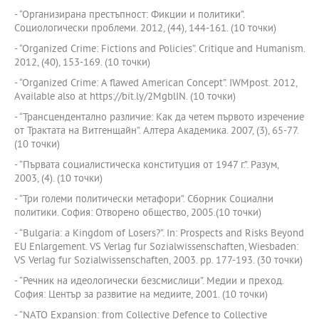
- “Организирана престъпност: Фикции и политики”.
Социологически проблеми. 2012, (44), 144-161. (10 точки)
- “Organized Crime: Fictions and Policies”. Critique and Humanism.
2012, (40), 153-169. (10 точки)
- “Organized Crime: A flawed American Concept”. IWMpost. 2012,
Available also at https://bit.ly/2MgblIN. (10 точки)
- “Трансцендентално различие: Как да четем първото изречение
от Трактата на Витгенщайн”. Алтера Академика. 2007, (3), 65-77.
(10 точки)
- “Първата социалистическа конституция от 1947 г.”. Разум,
2003, (4). (10 точки)
- “Три големи политически метафори”. Сборник Социални
политики. София: Отворено общество, 2005.(10 точки)
- “Bulgaria: a Kingdom of Losers?”. In: Prospects and Risks Beyond
EU Enlargement. VS Verlag fur Sozialwissenschaften, Wiesbaden:
VS Verlag fur Sozialwissenschaften, 2003. pp. 177-193. (30 точки)
- “Речник на идеологически безсмислици”. Медии и преход.
София: Център за развитие на медиите, 2001. (10 точки)
- “NATO Expansion: from Collective Defence to Collective