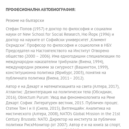
ПРОФЕСИОНАЛНА АВТОБИОГРАФИЯ:
Резюме на български
Стефан Попов (1957) e доктор по философия и социални
науки от New School for Social Research, Ню Йорк (1996) и
доктор на науките от Софийски университет „Климент
Охридски“. Професор по философия и социология в НБУ.
Председател на Настоятелството на Институт Отворено
общество (2000 – 2006). Има едногодишни специализации по
международни наказателни трибунали (Виена, 1994),
международни режими за сигурност (Вашингтон, 1999),
конституционна политика (Фрибург, 2003), понятия на
публичната политика (Виена, 2011– 2012).
Автор е на Декарт и математизацията на света (Алтера, 2017),
Атлантис: Дезинтеграция на политически тела (Обсидиан,
2016), Obiectum Purum: Увод във феноменологията на Рене
Декарт. София: Литературен вестник, 2015. Публичен процес.
Статии Том I и II (Сиела, 2015), Витгенщайн: Аналитика на
мистическото (Алтера, 2008), NATO’s Global Mission in the 21st
Century. Brussels: NATO. Директор на института за публични
политики РискМонитор (от 2007). Автор е и на книга за спорт,