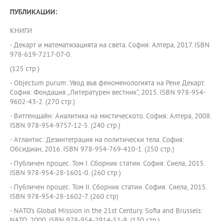
ПУБЛИКАЦИИ:
КНИГИ
- Декарт и математизацията на света. София: Алтера, 2017. ISBN
978-619-7217-07-0.
(125 стр.)
- Objectum purum: Увод във феноменологията на Рене Декарт.
София: Фондация „Литературен вестник“, 2015. ISBN 978-954-
9602-43-2. (270 стр.)
- Витгенщайн: Аналитика на мистическото. София: Алтера, 2008.
ISBN 978-954-9757-12-5. (240 стр.)
- Атлантис: Дезинтеграция на политически тела. София:
Обсидиан, 2016. ISBN 978-954-769-410-1. (250 стр.)
- Публичен процес. Том I. Сборник статии. София: Сиела, 2015.
ISBN 978-954-28-1601-0. (260 стр.)
- Публичен процес. Том II. Сборник статии. София: Сиела, 2015.
ISBN 978-954-28-1602-7. (260 стр)
- NATO’s Global Mission in the 21st Century. Sofia and Brussels:
NATO, 2000. ISBN 978-954-2914-51-8. (130 стр.)