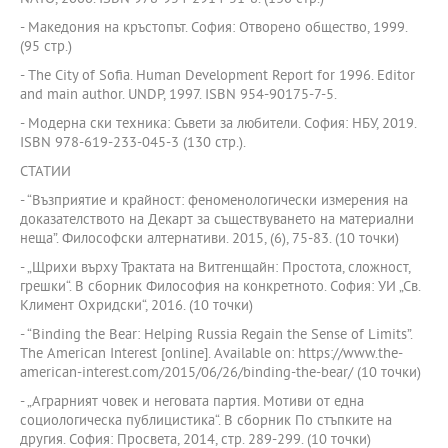
- Македония на кръстопът. София: Отворено общество, 1999.
(95 стр.)
- The City of Sofia. Human Development Report for 1996. Editor
and main author. UNDP, 1997. ISBN 954-90175-7-5.
- Модерна ски техника: Съвети за любители. София: НБУ, 2019.
ISBN 978-619-233-045-3 (130 стр.).
СТАТИИ
- “Възприятие и крайност: феноменологически измерения на
доказателството на Декарт за съществуването на материални
неща”. Философски алтернативи. 2015, (6), 75-83. (10 точки)
- „Щрихи върху Трактата на Витгенщайн: Простота, сложност,
грешки“. В сборник Философия на конкретното. София: УИ „Св.
Климент Охридски“, 2016. (10 точки)
- “Binding the Bear: Helping Russia Regain the Sense of Limits”.
The American Interest [online]. Available on: https://www.the-
american-interest.com/2015/06/26/binding-the-bear/ (10 точки)
- „Аграрният човек и неговата партия. Мотиви от една
социологическа публицистика“. В сборник По стъпките на
другия. София: Просвета, 2014, стр. 289-299. (10 точки)