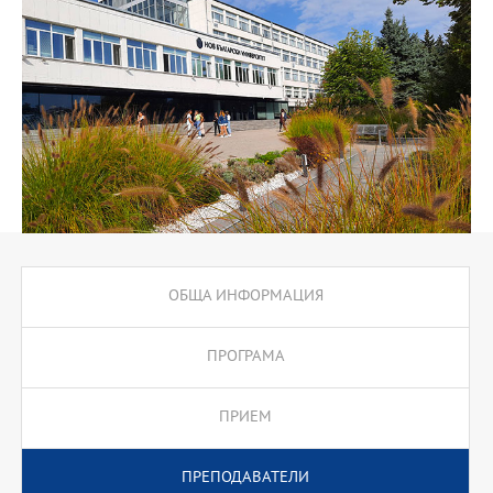
преференциални условия. Обучението в програмата преминава
през курсове по софтуерни архитектури (курс на Institute for
Software Research към университета Carnegie Mellon
University), компютърна сигурност в интернет, скриптови езици
в интернет, мултимедийни приложения в интернет,
програмиране с PL/SQL, програмиране на .Net и J2EE,
програмирането на Java, електронен бизнес, глобални мрежи.
Извънаудиторните учебни форми включват курсови работи,
проекти, стаж.
Програмата предлага подготвителен модул за кандидати от
други образователни области.
ОБЩА ИНФОРМАЦИЯ
ПРОГРАМА
ПРИЕМ
ПРЕПОДАВАТЕЛИ