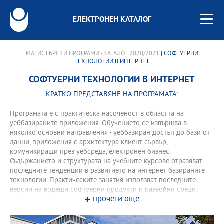
ЕЛЕКТРОНЕН КАТАЛОГ
МАГИСТЪРСКИ ПРОГРАМИ - КАТАЛОГ 2020/2021
| СОФТУЕРНИ
ТЕХНОЛОГИИ В ИНТЕРНЕТ
СОФТУЕРНИ ТЕХНОЛОГИИ В ИНТЕРНЕТ
КРАТКО ПРЕДСТАВЯНЕ НА ПРОГРАМАТА:
Програмата е с практическа насоченост в областта на
уеббазираните приложения. Обучението се извършва в
няколко основни направления - уеббазиран достъп до бази от
данни, приложения с архитектура клиент-сървър,
комуникиращи през уебсреда, електронен бизнес.
Съдържанието и структурата на учебните курсове отразяват
последните тенденции в развитието на интернет базираните
технологии. Практическите занятия използват последните
версии на водещи софтуерни продукти и развойни среди.
прочети още
Програмата се ползва със специалната подкрепа на
академичната инициатива на ORACLE, позволяваща
международно сертифициране на студентите при