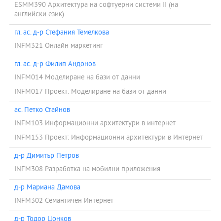
ESMM390 Архитектура на софтуерни системи ІІ (на
английски език)
гл. ас. д-р Стефания Темелкова
INFM321 Онлайн маркетинг
гл. ас. д-р Филип Андонов
INFM014 Моделиране на бази от данни
INFM017 Проект: Моделиране на бази от данни
ас. Петко Стайнов
INFM103 Информационни архитектури в интернет
INFM153 Проект: Информационни архитектури в Интернет
д-р Димитър Петров
INFM308 Разработка на мобилни приложения
д-р Мариана Дамова
INFM302 Семантичен Интернет
д-р Тодор Цонков