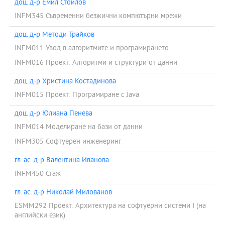
доц. д-р Емил Стоилов
INFM345 Съвременни безжични компютърни мрежи
доц. д-р Методи Трайков
INFM011 Увод в алгоритмите и програмирането
INFM016 Проект: Алгоритми и структури от данни
доц. д-р Христина Костадинова
INFM015 Проект: Програмиране с Java
доц. д-р Юлиана Пенева
INFM014 Моделиране на бази от данни
INFM305 Софтуерен инженеринг
гл. ас. д-р Валентина Иванова
INFM450 Стаж
гл. ас. д-р Николай Милованов
ESMM292 Проект: Архитектура на софтуерни системи І (на
английски език)