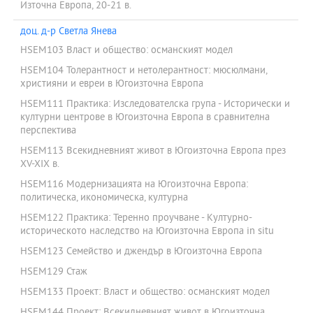
Източна Европа, 20-21 в.
доц. д-р Светла Янева
HSEM103 Власт и общество: османският модел
HSEM104 Толерантност и нетолерантност: мюсюлмани,
християни и евреи в Югоизточна Европа
HSEM111 Практика: Изследователска група - Исторически и
културни центрове в Югоизточна Европа в сравнителна
перспектива
HSEM113 Всекидневният живот в Югоизточна Европа през
XV-XIX в.
HSEM116 Модернизацията на Югоизточна Европа:
политическа, икономическа, културна
HSEM122 Практика: Теренно проучване - Културно-
историческото наследство на Югоизточна Европа in situ
HSEM123 Семейство и джендър в Югоизточна Европа
HSEM129 Стаж
HSEM133 Проект: Власт и общество: османският модел
HSEM144 Проект: Всекидневният живот в Югоизточна