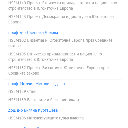
HSEM140 Проект: Етническа принадлежност и национално
строителство в Югоизточна Европа
HSEM143 Проект: Демокрация и диктатура в Югоизточна
Европа
проф. д-р Цветанка Чолова
HSEM102 Византия и Югоизточна Европа през Средните
векове
HSEM105 Етническа принадлежност и национално
строителство в Югоизточна Европа
HSEM132 Проект: Византия и Югоизточна Европа през
Средните векове
проф. Момчил Методиев, д.ф.н.
HSEM129 Стаж
HSEM139 Балканите и балканистиката
доц. д-р Биляна Курташева
HSEM106 Интелектуалците и/във властта