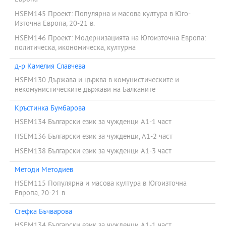
HSEM145 Проект: Популярна и масова култура в Юго-
Източна Европа, 20-21 в.
HSEM146 Проект: Модернизацията на Югоизточна Европа:
политическа, икономическа, културна
д-р Камелия Славчева
HSEM130 Държава и църква в комунистическите и
некомунистическите държави на Балканите
Кръстинка Бумбарова
HSEM134 Български език за чужденци А1-1 част
HSEM136 Български език за чужденци, А1-2 част
HSEM138 Български език за чужденци А1-3 част
Методи Методиев
HSEM115 Популярна и масова култура в Югоизточна
Европа, 20-21 в.
Стефка Бъчварова
HSEM134 Български език за чужденци А1-1 част