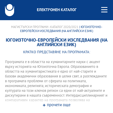
ЕЛЕКТРОНЕН КАТАЛОГ
МАГИСТЪРСКИ ПРОГРАМИ - КАТАЛОГ 2020/2021
| ЮГОИЗТОЧНО-
ЕВРОПЕЙСКИ ИЗСЛЕДВАНИЯ (НА АНГЛИЙСКИ ЕЗИК)
ЮГОИЗТОЧНО-ЕВРОПЕЙСКИ ИЗСЛЕДВАНИЯ (НА
АНГЛИЙСКИ ЕЗИК)
КРАТКО ПРЕДСТАВЯНЕ НА ПРОГРАМАТА:
Програмата е в областта на хуманитарните науки с акцент
върху историята на Югоизточна Европа. Образованието в
областта на хуманитаристиката е едно от най-старите и
базови академични образования в целия свят, а разглежданите
в програмата проблеми от сферата на политиката,
икономиката, религията, историческата демография и
културата на този ключов регион са едни от най-актуалните и
дискутирани в нашата съвременност. Интердисциплинарният и
компаративен характер на програмата позволява на
прочети още
студентите да придобият знания и умения за анализ на
възлови проблеми като мулти-национално и мулти-религиозно