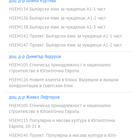
доц. д-р Галина Куртева
HSEM134 Български език за чужденци А1-1 част
HSEM136 Български език за чужденци, А1-2 част
HSEM138 Български език за чужденци А1-3 част
HSEM142 Проект: Български език за чужденци А1-1 част
HSEM147 Проект: Български език за чужденци А1-2 част
доц. д-р Димитър Гюдуров
HSEM105 Етническа принадлежност и национално
строителство в Югоизточна Европа
HSEM126 Новите хлапета в блока: Вътрешни и външни
конфронтации в Съветския блок
доц. д-р Живко Лефтеров
HSEM105 Етническа принадлежност и национално
строителство в Югоизточна Европа
HSEM115 Популярна и масова култура в Югоизточна
Европа, 20-21 в.
HSEM145 Проект: Популярна и масова култура в Юго-