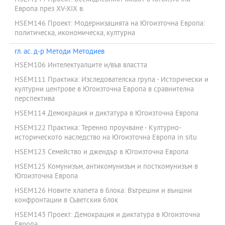
Европа през XV-XIX в.
HSEM146 Проект: Модернизацията на Югоизточна Европа:
политическа, икономическа, културна
гл. ас. д-р Методи Методиев
HSEM106 Интелектуалците и/във властта
HSEM111 Практика: Изследователска група - Исторически и
културни центрове в Югоизточна Европа в сравнителна
перспектива
HSEM114 Демокрация и диктатура в Югоизточна Европа
HSEM122 Практика: Теренно проучване - Културно-
историческото наследство на Югоизточна Европа in situ
HSEM123 Семейство и джендър в Югоизточна Европа
HSEM125 Комунизъм, антикомунизъм и посткомунизъм в
Югоизточна Европа
HSEM126 Новите хлапета в блока: Вътрешни и външни
конфронтации в Съветския блок
HSEM143 Проект: Демокрация и диктатура в Югоизточна
Европа