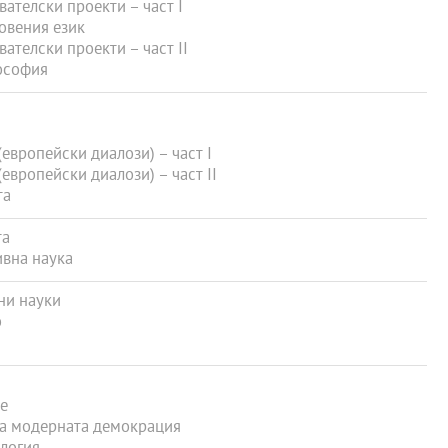
телски проекти – част I
овения език
телски проекти – част II
ософия
вропейски диалози) – част I
вропейски диалози) – част II
та
та
вна наука
ни науки
о
е
а модерната демокрация