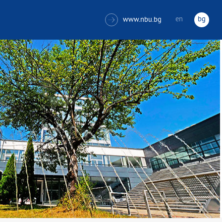
en
bg
www.nbu.bg
