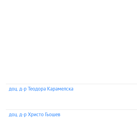
доц. д-р Теодора Карамелска
доц. д-р Христо Гьошев