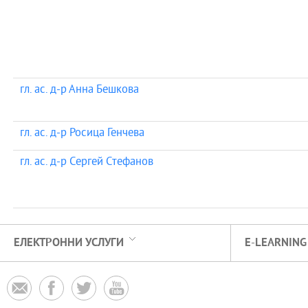
гл. ас. д-р Анна Бешкова
гл. ас. д-р Росица Генчева
гл. ас. д-р Сергей Стефанов
ЕЛЕКТРОННИ УСЛУГИ
E-LEARNING



