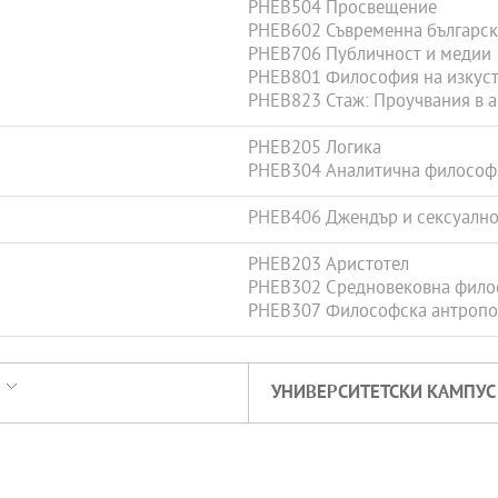
PHEB504 Просвещение
PHEB602 Съвременна българс
PHEB706 Публичност и медии
PHEB801 Философия на изкус
PHEB823 Стаж: Проучвания в а
PHEB205 Логика
PHEB304 Аналитична философ
PHEB406 Джендър и сексуално
PHEB203 Аристотел
PHEB302 Средновековна фило
PHEB307 Философска антропо
УНИВЕРСИТЕТСКИ КАМПУС