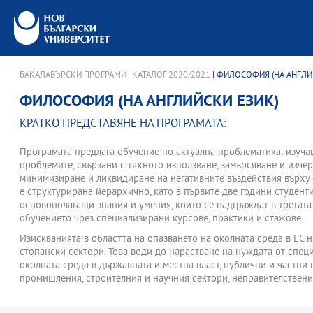
БАКАЛАВЪРСКИ ПРОГРАМИ - КАТАЛОГ 2020/2021
| ФИЛОСОФИЯ (НА АНГЛИ
ФИЛОСОФИЯ (НА АНГЛИЙСКИ ЕЗИК)
КРАТКО ПРЕДСТАВЯНЕ НА ПРОГРАМАТА:
Програмата предлага обучение по актуална проблематика: изуча
проблемите, свързани с тяхното използване, замърсяване и изче
минимизиране и ликвидиране на негативните въздействия върху 
е структурирана йерархично, като в първите две години студент
основополагащи знания и умения, които се надграждат в третата
обучението чрез специализирани курсове, практики и стажове.
Изискванията в областта на опазването на околната среда в ЕС н
стопански сектори. Това води до нарастване на нуждата от спец
околната среда в държавната и местна власт, публични и частни
промишления, строителния и научния сектори, неправителствени
Обучението в програмата през първите две години обхваща общ
основни научни направления в двусеместриални курсове - Химия