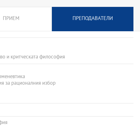
ПРИЕМ
ПРЕПОДАВАТЕЛИ
во и критческата философия
рменевтика
ия за рационалния избор
фия