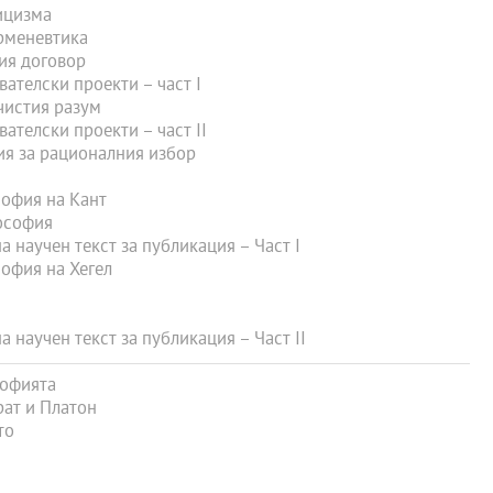
ицизма
рменевтика
ия договор
телски проекти – част I
чистия разум
телски проекти – част II
ия за рационалния избор
офия на Кант
ософия
 научен текст за публикация – Част I
офия на Хегел
 научен текст за публикация – Част II
софията
ат и Платон
то