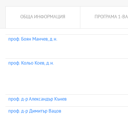
природната среда, Математика, Физика, Биология; курсове като 
минералогия, Основи на геологията, Опазване на околната среда
Екологични катастрофи и др. През третата и четвъртата година о
ОБЩА ИНФОРМАЦИЯ
ПРОГРАМА 1-ВА
специализирани курсове.
проф. Боян Манчев, д.н.
проф. Кольо Коев, д.н.
проф. д-р Александър Кънев
проф. д-р Димитър Вацов