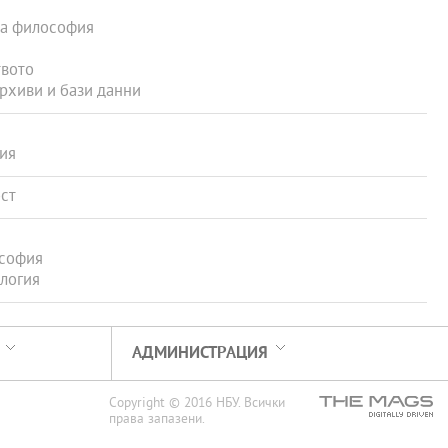
ка философия
твото
рхиви и бази данни
ия
ст
софия
логия
АДМИНИСТРАЦИЯ
Copyright © 2016 НБУ. Всички
права запазени.