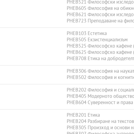
PHEB521 Философски изследова
PHEB605 Философия на обикн
PHEB621 Философски изследова
PHEB723 Преподаване на фил
PHEB103 Естетика
PHEB505 Екзистенциализъм
PHEB525 Философско кафене (е
PHEB625 Философско кафене (е
PHEB708 Етика на добродетел
PHEB306 Философия на наука
PHEB502 Философия и когнити
PHEB202 Философия и социал
PHEB405 Модерното обществ
PHEB604 Суверенност и права
PHEB201 Етика
PHEB204 Разбиране на текстов
PHEB305 Произход и основи н