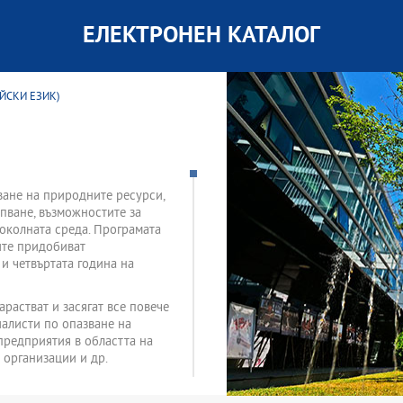
ЕЛЕКТРОНЕН КАТАЛОГ
ЙСКИ ЕЗИК)
ване на природните ресурси,
рпване, възможностите за
околната среда. Програмата
ите придобиват
 и четвъртата година на
арастват и засягат все повече
иалисти по опазване на
 предприятия в областта на
 организации и др.
о образование; обучение по
, Науки за Земята и