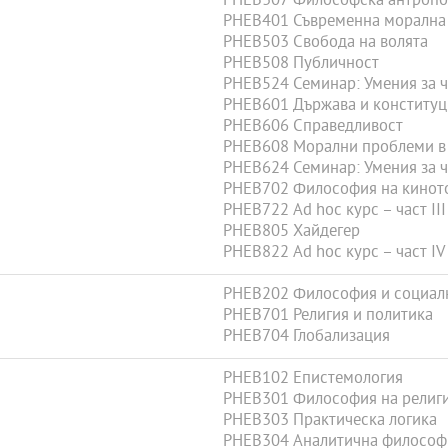
PHEB307 Философска антропо
PHEB401 Съвременна морална
PHEB503 Свобода на волята
PHEB508 Публичност
PHEB524 Семинар: Умения за че
PHEB601 Държава и конститу
PHEB606 Справедливост
PHEB608 Морални проблеми в
PHEB624 Семинар: Умения за че
PHEB702 Философия на кинот
PHEB722 Ad hoc курс – част III
PHEB805 Хайдегер
PHEB822 Ad hoc курс – част IV
PHEB202 Философия и социал
PHEB701 Религия и политика
PHEB704 Глобализация
PHEB102 Епистемология
PHEB301 Философия на религ
PHEB303 Практическа логика
PHEB304 Аналитична философ