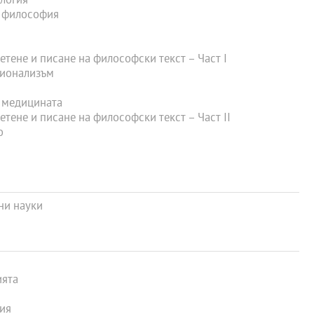
логия
 философия
тене и писане на философски текст – Част I
ционализъм
 медицината
тене и писане на философски текст – Част II
о
ни науки
ията
ия