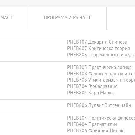
Кристалография и
, Природни ресурси,
бучението се организира в
 ЧАСТ
ПРОГРАМА 2-РА ЧАСТ
PHEB407 Декарт и Спиноза
PHEB607 Критическа теория
PHEB803 Съвременното изкуст
PHEB303 Практическа логика
PHEB408 Феноменология и хе
PHEB703 Утилитаризъм и теор
PHEB704 Глобализация
PHEB804 Карл Маркс
PHEB806 Лудвиг Витгенщайн
PHEB104 Политическа филосо
PHEB404 Прагматизъм
PHEB506 Фридрих Ницше