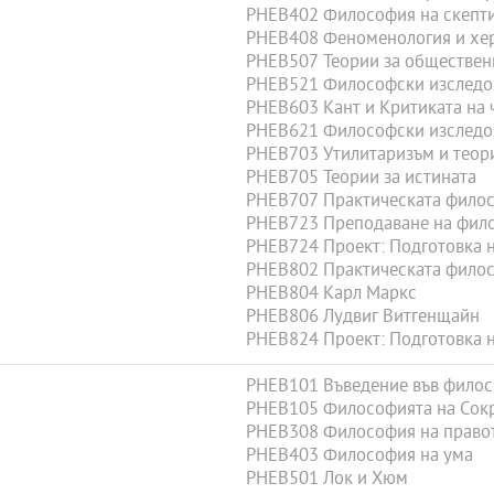
PHEB402 Философия на скепт
PHEB408 Феноменология и хе
PHEB507 Теории за обществен
PHEB521 Философски изследова
PHEB603 Кант и Критиката на 
PHEB621 Философски изследова
PHEB703 Утилитаризъм и теор
PHEB705 Теории за истината
PHEB707 Практическата филос
PHEB723 Преподаване на фил
PHEB724 Проект: Подготовка на
PHEB802 Практическата филос
PHEB804 Карл Маркс
PHEB806 Лудвиг Витгенщайн
PHEB824 Проект: Подготовка на
PHEB101 Въведение във фило
PHEB105 Философията на Сокр
PHEB308 Философия на право
PHEB403 Философия на ума
PHEB501 Лок и Хюм