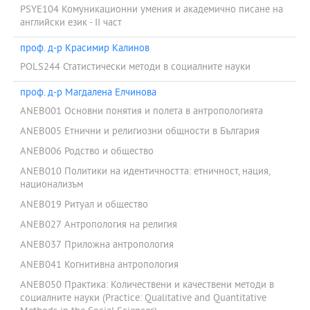
PSYE104 Комуникационни умения и академично писане на
английски език - IІ част
проф. д-р Красимир Калинов
POLS244 Статистически методи в социалните науки
проф. д-р Магдалена Елчинова
ANEB001 Основни понятия и полета в антропологията
ANEB005 Етнични и религиозни общности в България
ANEB006 Родство и общество
ANEB010 Политики на идентичността: етничност, нация,
национализъм
ANEB019 Ритуал и общество
ANEB027 Антропология на религия
ANEB037 Приложна антропология
ANEB041 Когнитивна антропология
ANEB050 Практика: Количествени и качествени методи в
социалните науки (Practice: Qualitative and Quantitative