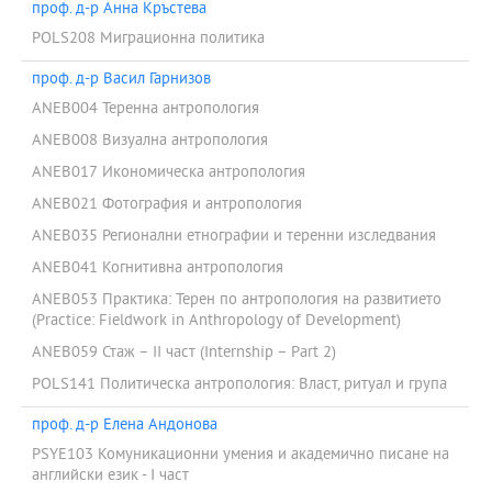
проф. д-р Анна Кръстева
POLS208 Миграционна политика
проф. д-р Васил Гарнизов
ANEB004 Теренна антропология
ANEB008 Визуална антропология
ANEB017 Икономическа антропология
ANEB021 Фотография и антропология
ANEB035 Регионални етнографии и теренни изследвания
ANEB041 Когнитивна антропология
ANEB053 Практика: Терен по антропология на развитието
(Practice: Fieldwork in Anthropology of Development)
ANEB059 Стаж – ІІ част (Internship – Part 2)
POLS141 Политическа антропология: Власт, ритуал и група
проф. д-р Елена Андонова
PSYE103 Комуникационни умения и академично писане на
английски език - I част