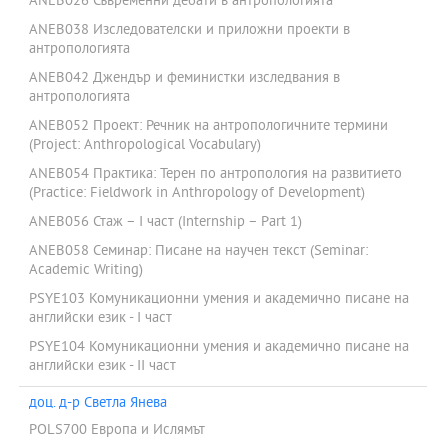
ANEB026 Съвременни дебати в антропологията
ANEB038 Изследователски и приложни проекти в
антропологията
ANEB042 Джендър и феминистки изследвания в
антропологията
ANEB052 Проект: Речник на антропологичните термини
(Project: Anthropological Vocabulary)
ANEB054 Практика: Терен по антропология на развитието
(Practice: Fieldwork in Anthropology of Development)
ANEB056 Стаж – І част (Internship – Part 1)
ANEB058 Семинар: Писане на научен текст (Seminar:
Academic Writing)
PSYE103 Комуникационни умения и академично писане на
английски език - I част
PSYE104 Комуникационни умения и академично писане на
английски език - IІ част
доц. д-р Светла Янева
POLS700 Европа и Ислямът