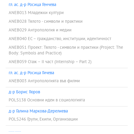
гл. ас. д-р Росица Генчева
ANEB013 Младежки култури
ANEB028 Тялото - символи и практики
ANEB029 Антропология и медии
ANEB040 ЕС – гражданство, институции, идентичност
ANEB051 Проект: Тялото - символи и практики (Project: The
Body: Symbols and Practice)
ANEB059 Стаж – ІІ част (Internship – Part 2)
гл. ас. д-р Росица Гичева
ANEB003 Антропологията във филми
д-р Борис Гюров
POLS138 Основни идеи в социологията
д-р Галина Маркова-Дерелиева
POLS246 Групи, Екипи, Организации
..... .....