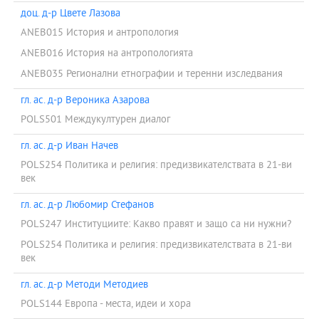
доц. д-р Цвете Лазова
ANEB015 История и антропология
ANEB016 История на антропологията
ANEB035 Регионални етнографии и теренни изследвания
гл. ас. д-р Вероника Азарова
POLS501 Междукултурен диалог
гл. ас. д-р Иван Начев
POLS254 Политика и религия: предизвикателствата в 21-ви
век
гл. ас. д-р Любомир Стефанов
POLS247 Институциите: Какво правят и защо са ни нужни?
POLS254 Политика и религия: предизвикателствата в 21-ви
век
гл. ас. д-р Методи Методиев
POLS144 Европа - места, идеи и хора