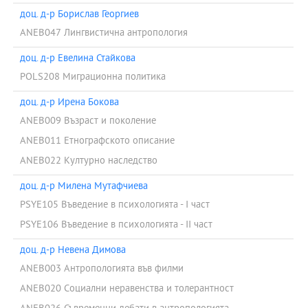
доц. д-р Борислав Георгиев
ANEB047 Лингвистична антропология
доц. д-р Евелина Стайкова
POLS208 Миграционна политика
доц. д-р Ирена Бокова
ANEB009 Възраст и поколение
ANEB011 Етнографското описание
ANEB022 Културно наследство
доц. д-р Милена Мутафчиева
PSYE105 Въведение в психологията - I част
PSYE106 Въведение в психологията - II част
доц. д-р Невена Димова
ANEB003 Антропологията във филми
ANEB020 Социални неравенства и толерантност