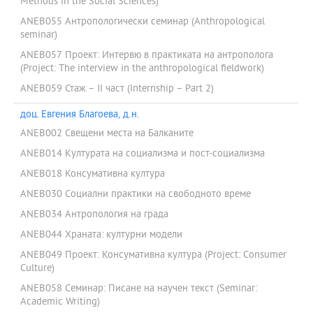
Methods in the Social Sciences)
ANEB055 Антропологически семинар (Anthropological
seminar)
ANEB057 Проект: Интервю в практиката на антрополога
(Project: The interview in the anthropological fieldwork)
ANEB059 Стаж – ІІ част (Internship – Part 2)
доц. Евгения Благоева, д.н.
ANEB002 Свещени места на Балканите
ANEB014 Културата на социализма и пост-социализма
ANEB018 Консумативна култура
ANEB030 Социални практики на свободното време
ANEB034 Антропология на града
ANEB044 Храната: културни модели
ANEB049 Проект: Консумативна култура (Project: Consumer
Culture)
ANEB058 Семинар: Писане на научен текст (Seminar:
Academic Writing)