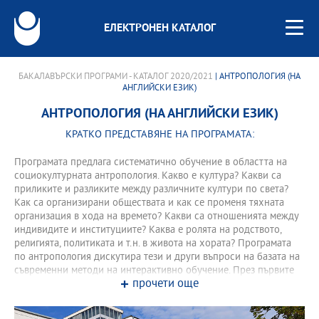
ЕЛЕКТРОНЕН КАТАЛОГ
БАКАЛАВЪРСКИ ПРОГРАМИ - КАТАЛОГ 2020/2021
| АНТРОПОЛОГИЯ (НА
АНГЛИЙСКИ ЕЗИК)
АНТРОПОЛОГИЯ (НА АНГЛИЙСКИ ЕЗИК)
КРАТКО ПРЕДСТАВЯНЕ НА ПРОГРАМАТА:
Програмата предлага систематично обучение в областта на
социокултурната антропология. Какво е култура? Какви са
приликите и разликите между различните култури по света?
Как са организирани обществата и как се променя тяхната
организация в хода на времето? Какви са отношенията между
индивидите и институциите? Каква е ролята на родството,
религията, политиката и т.н. в живота на хората? Програмата
по антропология дискутира тези и други въпроси на базата на
съвременни методи на интерактивно обучение. През първите
прочети още
две години лекционните курсове осигуряват основни познания
върху културата и обществото, върху основните
изследователски методи и полета в антропологията, както и