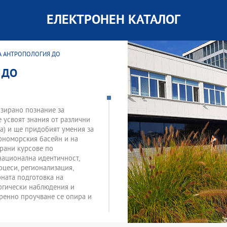
ЕЛЕКТРОНЕН КАТАЛОГ
А АНТРОПОЛОГИЯ ДО
 ДО
изирано познание за
 усвоят знания от различни
а) и ще придобият умения за
ерноморския басейн и на
ирани курсове по
национална идентичност,
оцеси, регионализация,
ната подготовка на
логически наблюдения и
еренно проучване се опира и