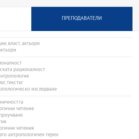
ПРЕПОДАВАТЕЛИ
и, власт, актьори
актьори
ионалност
ската рационалност
антропология
т, текстът
опологическо изследване
ничността
огични четения
проучване
гия
огични четения
ато антропологичен терен