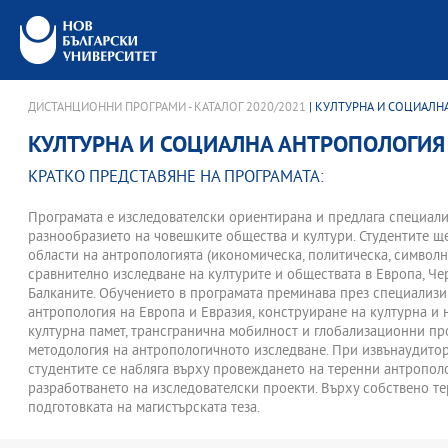
ДИСТАНЦИОННИ ПРОГРАМИ - КАТАЛОГ 2020/2021
| КУЛТУРНА И СОЦИАЛН
КУЛТУРНА И СОЦИАЛНА АНТРОПОЛОГИЯ
КРАТКО ПРЕДСТАВЯНЕ НА ПРОГРАМАТА:
Програмата е изследователски ориентирана и предлага специал
разнообразието на човешките общества и култури. Студентите ще
области на антропологията (икономическа, политическа, символн
сравнително изследване на културите и обществата в Европа, Ч
Балканите. Обучението в програмата преминава през специализ
антропология на Европа и Евразия, конструиране на културна и 
културна памет, трансгранична мобилност и глобализационни пр
методология на антропологичното изследване. При извънаудитор
студентите се набляга върху провеждането на теренни антропо
разработването на изследователски проекти. Върху собствено т
подготовката на магистърската теза.