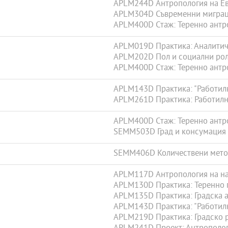
APLM244D Антропология на Е
APLM304D Съвременни миграц
APLM400D Стаж: Теренно антр
APLM019D Практика: Аналитич
APLM202D Пол и социални ро
APLM400D Стаж: Теренно антр
APLM143D Практика: "Работил
APLM261D Практика: Работилн
APLM400D Стаж: Теренно антр
SEMM503D Град и консумация
SEMM406D Количествени метод
APLM117D Антропология на на
APLM130D Практика: Теренно 
APLM135D Практика: Градска 
APLM143D Практика: "Работил
APLM219D Практика: Градско 