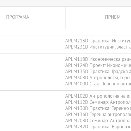
ПРОГРАМА
ПРИЕМ
APLM213D Практика: Институци
APLM231D Институции, власт, 
APLM118D Икономическа рац
APLM124D Проект: Икономиче
APLM135D Практика: Градска 
APLM308D Антропологът, теренъ
APLM400D Стаж: Теренно антр
APLM102D Антропология на ет
APLM112D Семинар: Антропол
APLM130D Практика: Теренно 
APLM136D Теренна антрополо
APLM208D Семинар: Антропол
APLM242D Практика: Европа к