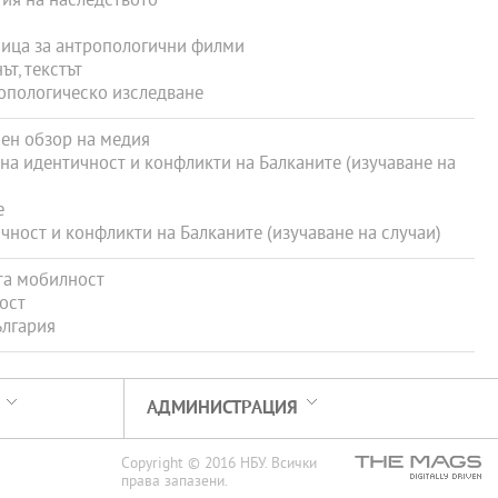
ия на наследството
ица за антропологични филми
т, текстът
опологическо изследване
ен обзор на медия
а идентичност и конфликти на Балканите (изучаване на
е
ост и конфликти на Балканите (изучаване на случаи)
та мобилност
ост
лгария
АДМИНИСТРАЦИЯ
Copyright © 2016 НБУ. Всички
права запазени.