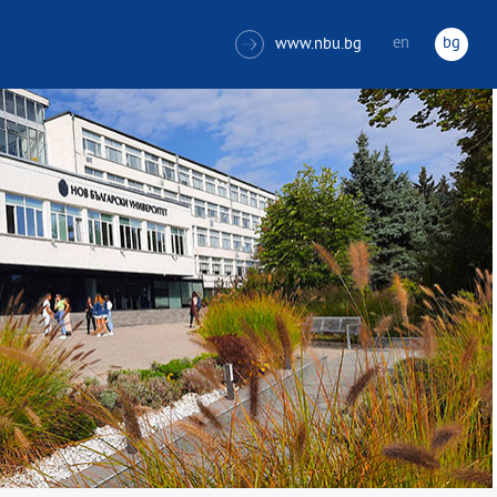
en
bg
www.nbu.bg
