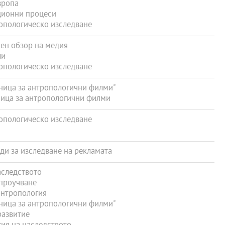
вропа
ионни процеси
опологическо изследване
ен обзор на медия
ли
опологическо изследване
ница за антропологични филми"
ица за антропологични филми
опологическо изследване
и за изследване на рекламата
следството
проучване
антропология
ница за антропологични филми"
развитие