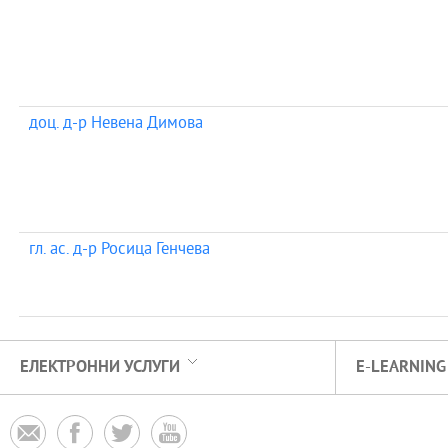
доц. д-р Невена Димова
гл. ас. д-р Росица Генчева
ЕЛЕКТРОННИ УСЛУГИ
E-LEARNING



