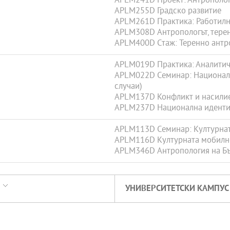
APLM241D Проект: Антрополог
APLM255D Градско развитие
APLM261D Практика: Работилн
APLM308D Антропологът, теренъ
APLM400D Стаж: Теренно антр
APLM019D Практика: Аналитич
APLM022D Семинар: Националн
случаи)
APLM137D Конфликт и насили
APLM237D Национална идентичн
APLM113D Семинар: Културна
APLM116D Културната мобилн
APLM346D Антропология на Бъ
УНИВЕРСИТЕТСКИ КАМПУС