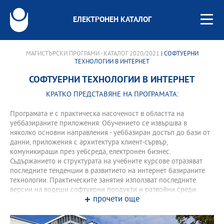
ЕЛЕКТРОНЕН КАТАЛОГ
МАГИСТЪРСКИ ПРОГРАМИ - КАТАЛОГ 2020/2021
| СОФТУЕРНИ
ТЕХНОЛОГИИ В ИНТЕРНЕТ
СОФТУЕРНИ ТЕХНОЛОГИИ В ИНТЕРНЕТ
КРАТКО ПРЕДСТАВЯНЕ НА ПРОГРАМАТА:
Програмата е с практическа насоченост в областта на
уеббазираните приложения. Обучението се извършва в
няколко основни направления - уеббазиран достъп до бази от
данни, приложения с архитектура клиент-сървър,
комуникиращи през уебсреда, електронен бизнес.
Съдържанието и структурата на учебните курсове отразяват
последните тенденции в развитието на интернет базираните
технологии. Практическите занятия използват последните
версии на водещи софтуерни продукти и развойни среди.
прочети още
Програмата се ползва със специалната подкрепа на
академичната инициатива на ORACLE, позволяваща
международно сертифициране на студентите при