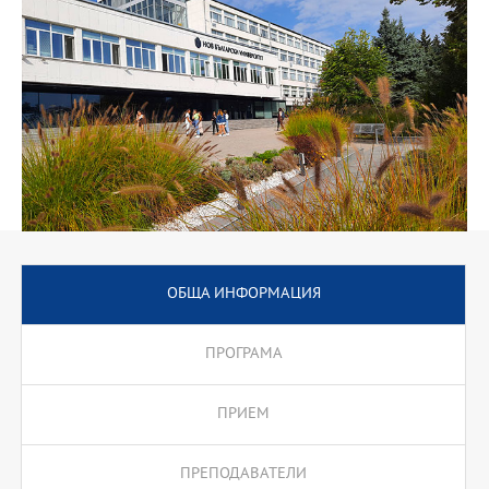
преференциални условия. Обучението в програмата преминава
през курсове по софтуерни архитектури (курс на Institute for
Software Research към университета Carnegie Mellon
University), компютърна сигурност в интернет, скриптови езици
в интернет, мултимедийни приложения в интернет,
програмиране с PL/SQL, програмиране на .Net и J2EE,
програмирането на Java, електронен бизнес, глобални мрежи.
Извънаудиторните учебни форми включват курсови работи,
проекти, стаж.
Програмата предлага подготвителен модул за кандидати от
други образователни области.
ОБЩА ИНФОРМАЦИЯ
ПРОГРАМА
ПРИЕМ
ПРЕПОДАВАТЕЛИ