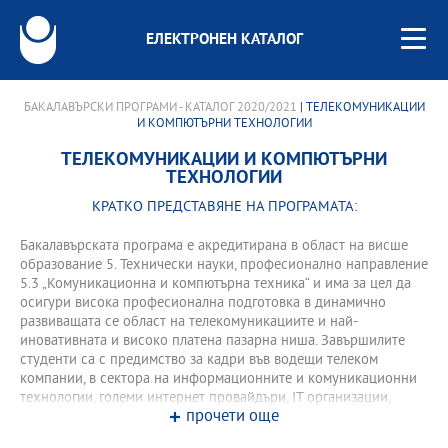
ЕЛЕКТРОНЕН КАТАЛОГ
БАКАЛАВЪРСКИ ПРОГРАМИ - КАТАЛОГ 2020/2021
| ТЕЛЕКОМУНИКАЦИИ
И КОМПЮТЪРНИ ТЕХНОЛОГИИ
ТЕЛЕКОМУНИКАЦИИ И КОМПЮТЪРНИ
ТЕХНОЛОГИИ
КРАТКО ПРЕДСТАВЯНЕ НА ПРОГРАМАТА:
Бакалавърската програма е акредитирана в област на висше
образование 5. Технически науки, професионално направление
5.3 „Комуникационна и компютърна техника“ и има за цел да
осигури висока професионална подготовка в динамично
развиващата се област на телекомуникациите и най-
иновативната и високо платена пазарна ниша. Завършилите
студенти са с предимство за кадри във водещи телеком
компании, в сектора на информационните и комуникационни
технологии, големи интернет провайдъри, IT организации,
прочети още
мрежови и системни администратори в центрове за данни и
доставчици на хардуерни и софтуерни услуги.