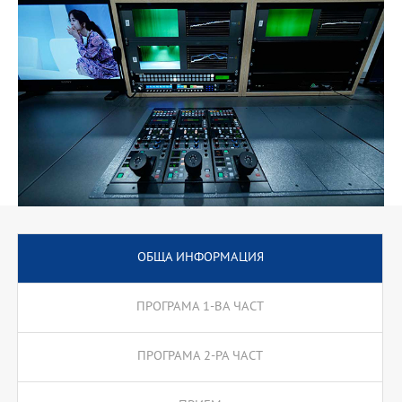
През първите две години от обучението си студентите
изучават курсове в основни образователни и научни
направления: инсталиране и конфигуриране на компютърни
системи, софтуер за компютърни системи, безжични мрежи,
инфраструктурно изграждане на центрове за данни, системно
и мрежово администриране, линукс базирани системи,
програмиране на микроконтролери, електроника и
електротехника, цифрови системи и мрежи,
телекомуникационен софтуер и мрежови операционни
системи, дигитално аудио и видео, бизнеспланиране и
управление, право и стандарти в телекомуникациите и др.
Програмата дава много възможности студентите да бъдат
включвани в научни и образователни проекти и изследвания.
Бакалавърската програма по телекомуникационни и
ОБЩА ИНФОРМАЦИЯ
компютърни технологии предлага курсове за обучение, водещи
до магистърска и докторска степен по телекомуникационна и
компютърна техника.
ПРОГРАМА 1-ВА ЧАСТ
ПРОГРАМА 2-РА ЧАСТ