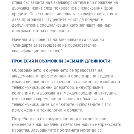
става със защита на бакалавърска теза или полагане на
държавен изпит след покриване на изисквания брой
кредити. Освен професионалната квалификация, която
дава програмата, студентите могат да получат и
допълнителна специализация като запишат майнър-
програма - втора специалност.
Начинът и условията на завършване са съгласно
"Стандарта за завършване на образователно-
квалификационна степен".
ПРОФЕСИЯ И ВЪЗМОЖНИ ЗАЕМАНИ ДЛЪЖНОСТИ:
Образованието и обучението се предоставя на
академично и професионално ориентирани студенти,
имащи високи цели за заемане на длъжности в мобилни
телекомуникационни оператори, индустриални
компании или държавни и международни институции,
изискващи съвременни познания в областта на
телекомуникациите, компютрите и свързаните с тях
приложения и технологии и области.
Потребността от комуникационни и компютърни
инженери в национален и световен мащаб непрекъснато
нараства. Завършилите програмата могат да се