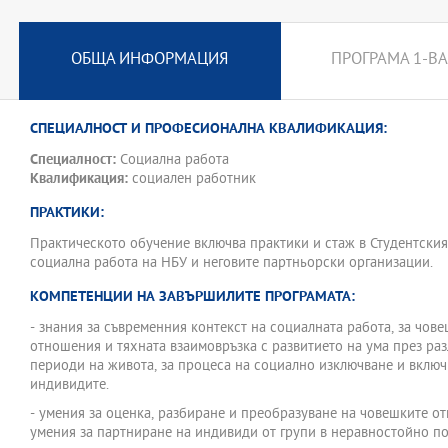
ОБЩА ИНФОРМАЦИЯ
ПРОГРАМА 1-ВА
СПЕЦИАЛНОСТ И ПРОФЕСИОНАЛНА КВАЛИФИКАЦИЯ:
Специалност:
Социална работа
Квалификация:
социален работник
ПРАКТИКИ:
Практическото обучение включва практики и стаж в Студентския
социална работа на НБУ и неговите партньорски организации.
КОМПЕТЕНЦИИ НА ЗАВЪРШИЛИТЕ ПРОГРАМАТА:
- знания за съвременния контекст на социалната работа, за чов
отношения и тяхната взаимовръзка с развитието на ума през ра
периоди на живота, за процеса на социално изключване и включ
индивидите.
- умения за оценка, разбиране и преобразуване на човешките о
умения за партниране на индивиди от групи в неравностойно п