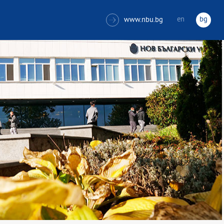
en
bg
www.nbu.bg
