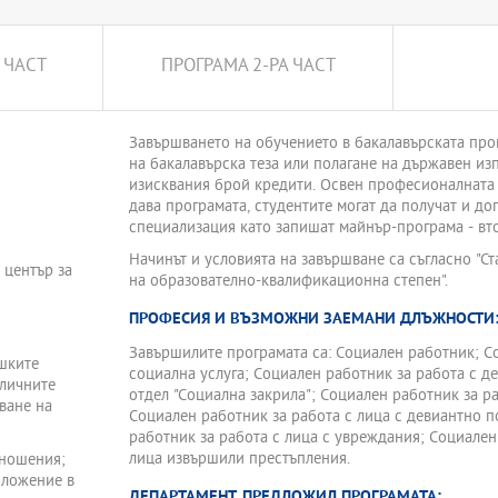
 ЧАСТ
ПРОГРАМА 2-РА ЧАСТ
Завършването на обучението в бакалавърската про
на бакалавърска теза или полагане на държавен из
изисквания брой кредити. Освен професионалната
дава програмата, студентите могат да получат и д
специализация като запишат майнър-програма - вт
Начинът и условията на завършване са съгласно "С
 център за
на образователно-квалификационна степен".
ПРОФЕСИЯ И ВЪЗМОЖНИ ЗАЕМАНИ ДЛЪЖНОСТИ
Завършилите програмата са: Социален работник; С
ешките
социална услуга; Социален работник за работа с деца Социален работн
зличните
отдел "Социална закрила"; Социален работник за р
ване на
Социален работник за работа с лица с девиантно 
работник за работа с лица с увреждания; Социален
лица извършили престъпления.
тношения;
оложение в
ДЕПАРТАМЕНТ, ПРЕДЛОЖИЛ ПРОГРАМАТА: