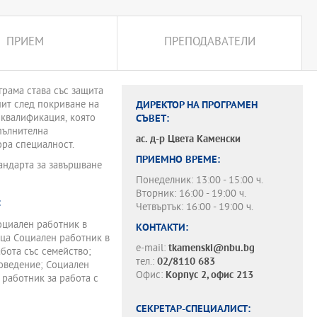
ПРИЕМ
ПРЕПОДАВАТЕЛИ
грама става със защита
пит след покриване на
ДИРЕКТОР НА ПРОГРАМЕН
 квалификация, която
СЪВЕТ:
опълнителна
ас. д-р
Цвета Каменски
ора специалност.
ПРИЕМНО ВРЕМЕ:
тандарта за завършване
Понеделник: 13:00 - 15:00 ч.
Вторник: 16:00 - 19:00 ч.
:
Четвъртък: 16:00 - 19:00 ч.
оциален работник в
КОНТАКТИ:
ик в
e-mail:
tkamenski@nbu.bg
абота със семейство;
тел.:
02/8110 683
поведение; Социален
Офис:
Корпус 2, офис 213
 работник за работа с
СЕКРЕТАР-СПЕЦИАЛИСТ: