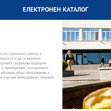
ЕЛЕКТРОНЕН КАТАЛОГ
та на социалната работа в
общности и да се промени
ограмата съоръжава бъдещите
ат и преобразуват отношенията
и обхваща общо образование, а
ани курсове преподаващи теорията