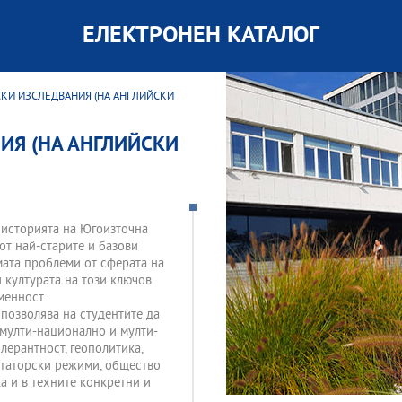
ЕЛЕКТРОНЕН КАТАЛОГ
КИ ИЗСЛЕДВАНИЯ (НА АНГЛИЙСКИ
ИЯ (НА АНГЛИЙСКИ
у историята на Югоизточна
от най-старите и базови
мата проблеми от сферата на
и културата на този ключов
менност.
позволява на студентите да
 мулти-национално и мулти-
лерантност, геополитика,
ктаторски режими, общество
ка и в техните конкретни и