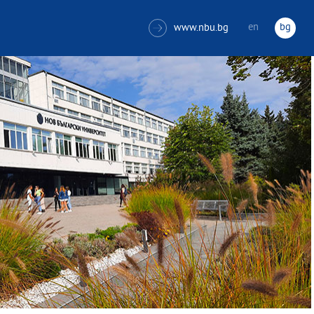
en
bg
www.nbu.bg
