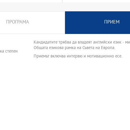
е на задълбочени теоретични
кусионни проблеми на
професионално насочено
ПРОГРАМА
ПРИЕМ
собни на трудовия пазар у
труктурата й са съобразени
Кандидатите трябва да владеят английски език - 
дни образователни стандарти.
Общата езикова рамка на Съвета на Европа.
ка степен
Приемът включва интервю и мотивационно есе.