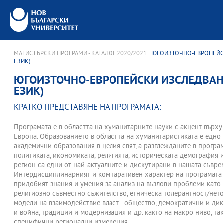
МАГИСТЪРСКИ ПРОГРАМИ - КАТАЛОГ 2020/2021
| ЮГОИЗТОЧНО-ЕВРОПЕЙС
ЕЗИК)
ЮГОИЗТОЧНО-ЕВРОПЕЙСКИ ИЗСЛЕДВАН
ЕЗИК)
КРАТКО ПРЕДСТАВЯНЕ НА ПРОГРАМАТА:
Програмата е в областта на хуманитарните науки с акцент върх
Европа. Образованието в областта на хуманитаристиката е едно 
академични образования в целия свят, а разглежданите в програ
политиката, икономиката, религията, историческата демография 
регион са едни от най-актуалните и дискутирани в нашата съвре
Интердисциплинарният и компаративен характер на програмата 
придобият знания и умения за анализ на възлови проблеми като
религиозно съвместно съжителство, етническа толерантност/нето
модели на взаимодействие власт - общество, демократични и ди
и война, традиции и модернизация и др. както на макро ниво, та
специфични регионални измерения.