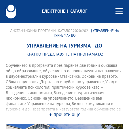
ЕЛЕКТРОНЕН КАТАЛОГ
ДИСТАНЦИОННИ ПРОГРАМИ - КАТАЛОГ 2020/2021
| УПРАВЛЕНИЕ НА
ТУРИЗМА - ДО
УПРАВЛЕНИЕ НА ТУРИЗМА - ДО
КРАТКО ПРЕДСТАВЯНЕ НА ПРОГРАМАТА:
Обучението в програмата през първите две години обхваща
общо образование; обучение по основни научни направления
в двусеместриални курсове - Статистика, Основи на правото,
Обща социология, Държавно и публично управление, Увод в
социалната психология; практически курсове като –
Въведение в икономикса, Въведение в туристическия
икономикс, Основи на управлението, Въведение във
финансите, Управление на туризма, Бизнес комуникации в
туризма и др. През третата и четвъртата година обучението се
прочети още
организира в специализирани курсове към програмата и
извънаудиторни учебни форми. От четвъртата година
програмата предлага три специализации, които водят до