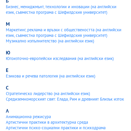
Б
Бизнес, мениджмънт, технологии и иновации (на английски
език, съвместна програма с Шефилдския университет)
М
Маркетинг, реклама и връзки с обществеността (на английски
език, съвместна програма с Шефилдския университет)
Музикално изпълнителство (на английски език)
Ю
Югоизточно-европейски изследвания (на английски език)
Е
Езикова и речева патология (на английски език)
С
Стратегическо лидерство (на английски език)
Средиземноморският свят: Елада, Рим и древният Близък изток
А
Анимационна режисура
Артистични практики в архитектурна среда
Артистични психо-социални практики и психодрама