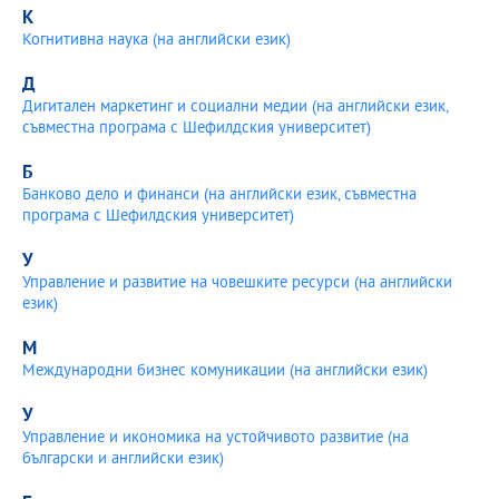
К
Електронен каталог 2019/2020
Когнитивна наука (на английски език)
Електронен каталог 2018/2019
Д
Дигитален маркетинг и социални медии (на английски език,
Електронен каталог 2017/2018
съвместна програма с Шефилдския университет)
Електронен каталог 2016/2017
Б
Банково дело и финанси (на английски език, съвместна
Електронен каталог 2015/2016
програма с Шефилдския университет)
Електронен каталог 2014/2015
У
Управление и развитие на човешките ресурси (на английски
Електронен каталог 2013/2014
език)
М
Международни бизнес комуникации (на английски език)
У
Управление и икономика на устойчивото развитие (на
български и английски език)