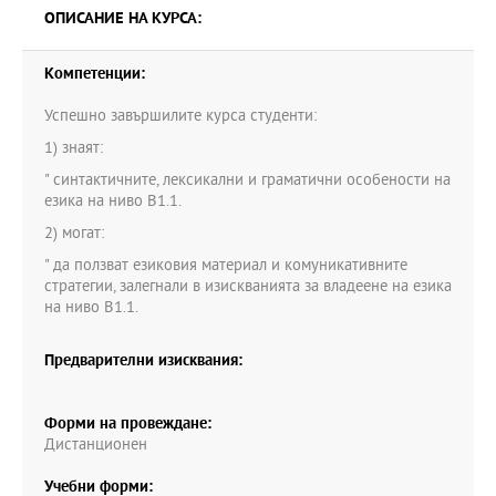
ОПИСАНИЕ НА КУРСА:
Компетенции:
Успешно завършилите курса студенти:
1) знаят:
" синтактичните, лексикални и граматични особености на
езика на ниво B1.1.
2) могат:
" да ползват езиковия материал и комуникативните
стратегии, залегнали в изискванията за владеене на езика
на ниво B1.1.
Предварителни изисквания:
Форми на провеждане:
Дистанционен
Учебни форми: