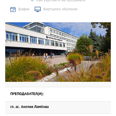
Към курсовете на програмата
График
Виртуално обучение
ПРЕПОДАВАТЕЛ(И):
гл. ас. Анелия Ламбова