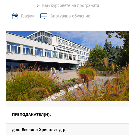
Към курсовете на програмата
График
Виртуално обучение
ПРЕПОДАВАТЕЛ(И):
доц. Евелина Христова д-р