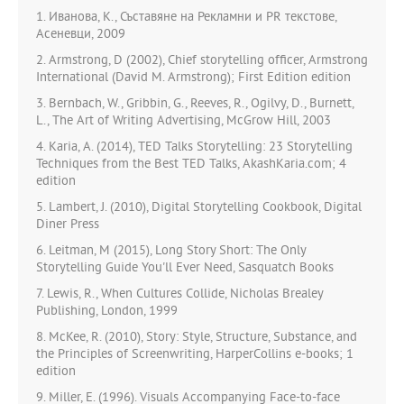
1. Иванова, К., Съставяне на Рекламни и PR текстове,
Асеневци, 2009
2. Armstrong, D (2002), Chief storytelling officer, Armstrong
International (David M. Armstrong); First Edition edition
3. Bernbach, W., Gribbin, G., Reeves, R., Ogilvy, D., Burnett,
L., The Art of Writing Advertising, McGrow Hill, 2003
4. Karia, A. (2014), TED Talks Storytelling: 23 Storytelling
Techniques from the Best TED Talks, AkashKaria.com; 4
edition
5. Lambert, J. (2010), Digital Storytelling Cookbook, Digital
Diner Press
6. Leitman, M (2015), Long Story Short: The Only
Storytelling Guide You'll Ever Need, Sasquatch Books
7. Lewis, R., When Cultures Collide, Nicholas Brealey
Publishing, London, 1999
8. McKee, R. (2010), Story: Style, Structure, Substance, and
the Principles of Screenwriting, HarperCollins e-books; 1
edition
9. Miller, E. (1996). Visuals Accompanying Face-to-face