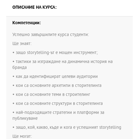
ОПИСАНИЕ НА КУРСА:
Компетенции:
Успешно завършилите курса студенти:
Ще знаят:
• защо storytelling-ът е мощен инструмент;
• тактики за изграждане на динамична история на
бранда
• как да идентифицират целеви аудитории
• кои са основните архетипи в сторителинга
• кои са основните теми в строителинг
• кои са основните структури в сторителинга
• най-подходящите стратегии и платформи за
публикуване
• защо, кой, какво, къде и кога е успешният storytelling
Ще могат: