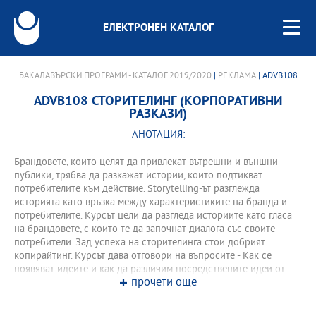
ЕЛЕКТРОНЕН КАТАЛОГ
БАКАЛАВЪРСКИ ПРОГРАМИ - КАТАЛОГ 2019/2020
|
РЕКЛАМА
| ADVB108
ADVB108 СТОРИТЕЛИНГ (КОРПОРАТИВНИ
РАЗКАЗИ)
АНОТАЦИЯ:
Брандовете, които целят да привлекат вътрешни и външни
публики, трябва да разкажат истории, които подтикват
потребителите към действие. Storytelling-ът разглежда
историята като връзка между характеристиките на бранда и
потребителите. Курсът цели да разгледа историите като гласа
на брандовете, с които те да започнат диалога със своите
потребители. Зад успеха на сторителинга стои добрият
копирайтинг. Курсът дава отговори на въпросите - Как се
появяват идеите и как да различим посредствените идеи от
прочети още
тези, които са не просто оригинални, но и вършат работа?
Разглеждат се специфики на рекламния текст и как да пишем
така, че посланията ни да бъдат чувани и споделяни. Как да