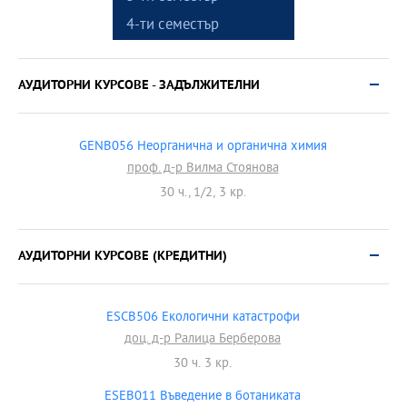
4-ти семестър
АУДИТОРНИ КУРСОВЕ - ЗАДЪЛЖИТЕЛНИ
GENB056 Неорганична и органична химия
проф. д-р Вилма Стоянова
30 ч., 1/2, 3 кр.
АУДИТОРНИ КУРСОВЕ (КРЕДИТНИ)
ESCB506 Екологични катастрофи
доц. д-р Ралица Берберова
30 ч. 3 кр.
ESEB011 Въведение в ботаниката