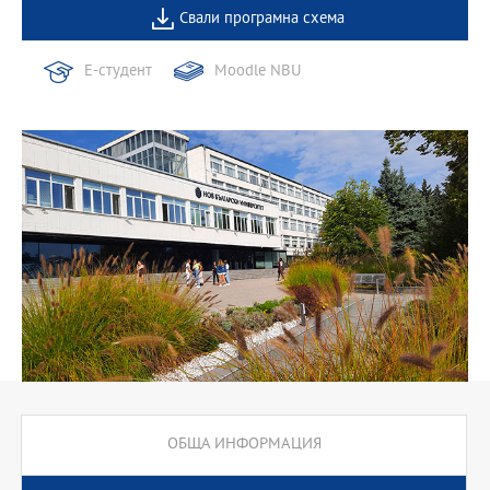
Свали програмна схема
Е-студент
Moodle NBU
ОБЩА ИНФОРМАЦИЯ