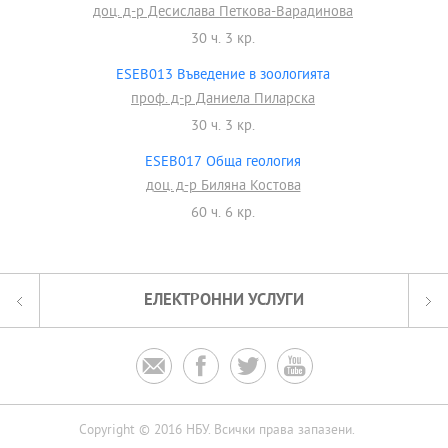
доц. д-р Десислава Петкова-Варадинова
30 ч. 3 кр.
ESEB013 Въведение в зоологията
проф. д-р Даниела Пиларска
30 ч. 3 кр.
ESEB017 Обща геология
доц. д-р Биляна Костова
60 ч. 6 кр.
ЕЛЕКТРОННИ УСЛУГИ




Copyright © 2016 НБУ. Всички права запазени.