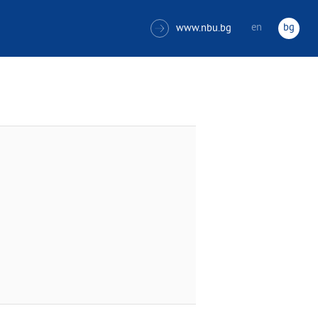
en
bg
www.nbu.bg
