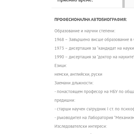
Приемно време:
ПРОФЕСИОНАЛНА АВТОБИОГРАФИЯ:
Образование и научни степени:
1968 – Завършено висше образование в С
1973 – дисертация за “кандидат на наук
1990 – дисертация за “доктор на науките
Езици:
немски, английски, руски
Заемани длъжности:
- понастоящем професор на НБУ по обща
предишни:
- старши научен сътрудник І ст. по псих
- ръководител на Лаборатория “Механизм
Изследователски интереси: