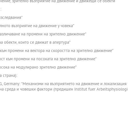
нение, зрително възприятие на движение и движещи се обекти
:
изследвания"
елното възприятие на движение у човека”
различаване на промени на зрително движение"
а обекти, които се движат в апертура”
към промени на вектора на скоростта на зрително движение”
ост към промени на посоката на зрително движение”
посока на модулирано зрително движение”
 страна):
, Germany: "Механизми на възприятието на движение и локализация у 
на среда и човешки фактори (предишен Institut fuer Arbeitsphysiolog