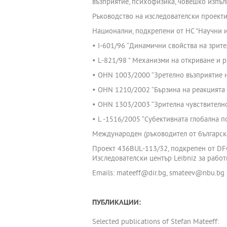
възприятие, психофизика, човешко изпъл
Ръководство на изследователски проекти
Национални, подкрепени от НС "Научни 
• I-601/96 “Динамични свойства на зрит
• L-821/98 " Механизми на откриване и 
• OHN 1003/2000 “Зретелно възприятие н
• OHN 1210/2002 “Бързина на реакцията 
• OHN 1303/2003 “Зрителна чувствителн
• L -1516/2005 “Субективната глобална 
Международен (ръководител от българска
Проект 436BUL-113/32, подкрепен от DFG
Изследователски център Leibniz за работ
Emails: mateeff@dir.bg, smateev@nbu.bg
ПУБЛИКАЦИИ:
Selected publications of Stefan Mateeff: