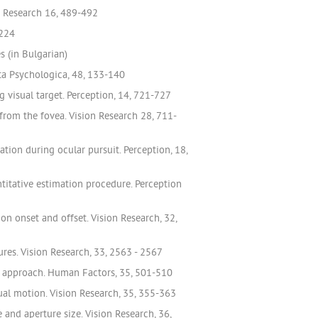
on Research 16, 489-492
-224
s (in Bulgarian)
cta Psychologica, 48, 133-140
 visual target. Perception, 14, 721-727
 from the fovea. Vision Research 28, 711-
tion during ocular pursuit. Perception, 18,
ntitative estimation procedure. Perception
on onset and offset. Vision Research, 32,
ures. Vision Research, 33, 2563 - 2567
el approach. Human Factors, 35, 501-510
sual motion. Vision Research, 35, 355-363
 and aperture size. Vision Research, 36,