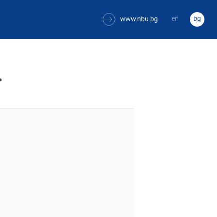
en
bg
www.nbu.bg

.