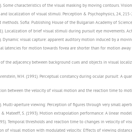
76). Some characteristics of the visual masking by moving contours. Visi
and localization of visual stimuli. Perception & Psychophysics, 24, 215
nd methods. Sofia: Publishing House of the Bulgarian Academy of Science
81). Localization of brief visual stimuli during pursuit eye movements. A
85). Dynamic visual capture: apparent auditory motion induced by a moving
tual latencies for motion towards fovea are shorter than for motion away
e of the adjacency between background cues and objects in visual localiza
Ehrenstein, W.H. (1991). Perceptual constancy during ocular pursuit: A qua
ation between the velocity of visual motion and the reaction time to moti
3). Multi-aperture viewing: Perception of figures through very small apert
 J. & Mateeff, S. (1993). Motion extrapolation performance: A linear mod
1995). Temporal thresholds and reaction time to changes in velocity of vi
ion of visual motion with modulated velocity: Effects of viewing distance