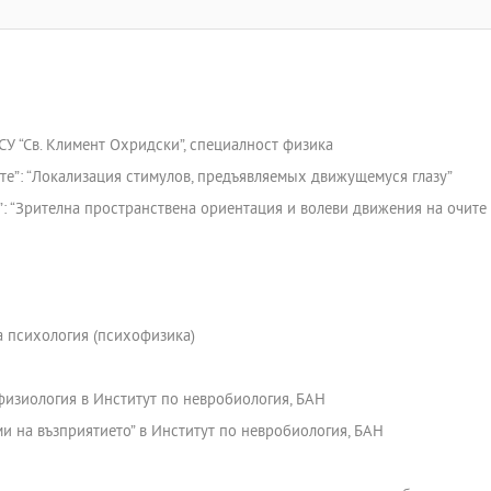
У “Св. Климент Охридски”, специалност физика
ите”: “Локализация стимулов, предъявляемых движущемуся глазу”
”: “Зрителна пространствена ориентация и волеви движения на очите у
 психология (психофизика)
офизиология в Институт по невробиология, БАН
и на възприятието” в Институт по невробиология, БАН