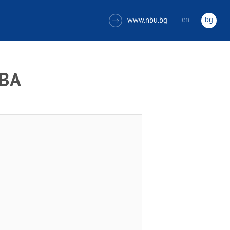
en
bg
www.nbu.bg

ОВА