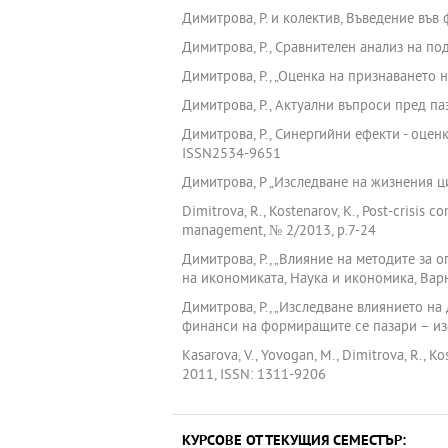
Димитрова, Р. и колектив, Въведение във
Димитрова, Р., Сравнителен анализ на п
Димитрова, Р., „Оценка на признаването 
Димитрова, Р., Актуални въпроси пред паз
Димитрова, Р., Синергийни ефекти - оце
ISSN2534-9651
Димитрова, Р „Изследване на жизнения ц
Dimitrova, R., Kostenarov, K., Post-crisis 
management, № 2/2013, р.7-24
Димитрова, Р., „Влияние на методите за 
на икономиката, Наука и икономика, Варн
Димитрова, Р., „Изследване влиянието н
финанси на формиращите се пазари – изс
Kasarova, V., Yovogan, M., Dimitrova, R., K
2011, ISSN: 1311-9206
КУРСОВЕ ОТ ТЕКУЩИЯ СЕМЕСТЪР: