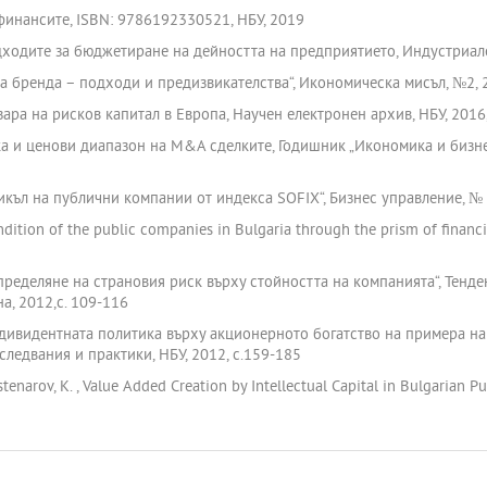
 финансите, ISBN: 9786192330521, НБУ, 2019
одходите за бюджетиране на дейността на предприятието, Индустриал
на бренда – подходи и предизвикателства“, Икономическа мисъл, №2, 
ара на рисков капитал в Европа, Научен електронен архив, НБУ, 2016, 
нка и ценови диапазон на M&A сделките, Годишник „Икономика и бизне
икъл на публични компании от индекса SOFIX“, Бизнес управление, № 
condition of the public companies in Bulgaria through the prism of financi
определяне на страновия риск върху стойността на компанията“, Тенд
а, 2012,с. 109-116
а дивидентната политика върху акционерното богатство на примера н
ледвания и практики, НБУ, 2012, с.159-185
ostenarov, K. , Value Added Creation by Intellectual Capital in Bulgarian