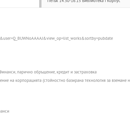
Петък 14:30-16:15 Библиотека I Корпус
l=bg&user=Q_BUWNoAAAAJ&view_op=list_works&sortby=pubdate
Финанси, парично обръщение, кредит и застраховка
ление на корпорацията (стойностно базирана технология за вземане
нанси