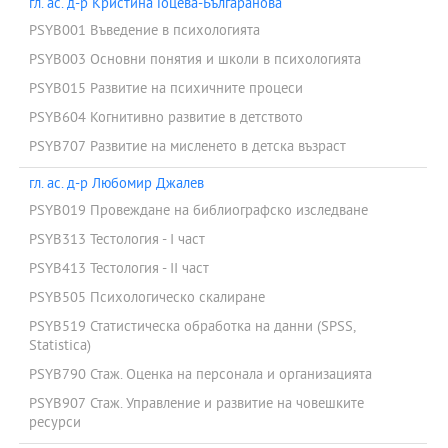
гл. ас. д-р Кристина Гоцева-Българанова
PSYB001 Въведение в психологията
PSYB003 Основни понятия и школи в психологията
PSYB015 Развитие на психичните процеси
PSYB604 Когнитивно развитие в детството
PSYB707 Развитие на мисленето в детска възраст
гл. ас. д-р Любомир Джалев
PSYB019 Провеждане на библиографско изследване
PSYB313 Тестология - I част
PSYB413 Тестология - II част
PSYB505 Психологическо скалиране
PSYB519 Статистическа обработка на данни (SPSS,
Statistica)
PSYB790 Стаж. Оценка на персонала и организацията
PSYB907 Стаж. Управление и развитие на човешките
ресурси