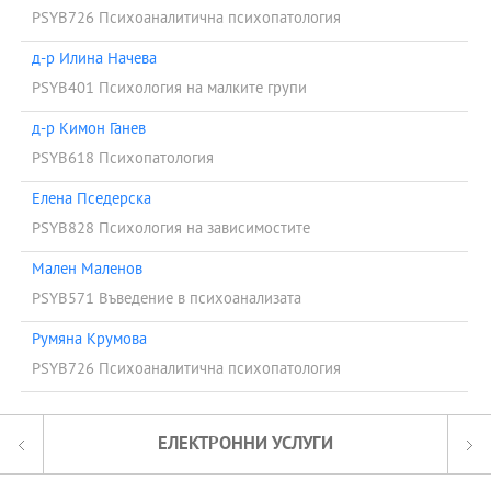
PSYB726 Психоаналитична психопатология
д-р Илина Начева
PSYB401 Психология на малките групи
д-р Кимон Ганев
PSYB618 Психопатология
Елена Пседерска
PSYB828 Психология на зависимостите
Мален Маленов
PSYB571 Въведение в психоанализата
Румяна Крумова
PSYB726 Психоаналитична психопатология
ЕЛЕКТРОННИ УСЛУГИ