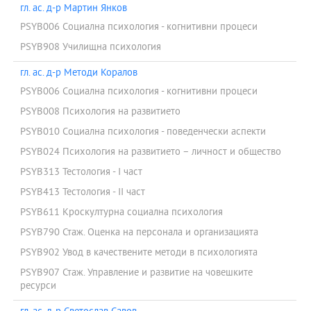
гл. ас. д-р Мартин Янков
PSYB006 Социална психология - когнитивни процеси
PSYB908 Училищна психология
гл. ас. д-р Методи Коралов
PSYB006 Социална психология - когнитивни процеси
PSYB008 Психология на развитието
PSYB010 Социална психология - поведенчески аспекти
PSYB024 Психология на развитието – личност и общество
PSYB313 Тестология - I част
PSYB413 Тестология - II част
PSYB611 Кроскултурна социална психология
PSYB790 Стаж. Оценка на персонала и организацията
PSYB902 Увод в качествените методи в психологията
PSYB907 Стаж. Управление и развитие на човешките
ресурси