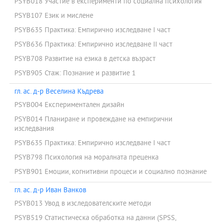
PSYB018 Участие в експерименти по социална психология
PSYB107 Език и мислене
PSYB635 Практика: Емпирично изследване І част
PSYB636 Практика: Емпирично изследване ІІ част
PSYB708 Развитие на езика в детска възраст
PSYB905 Стаж: Познание и развитие 1
гл. ас. д-р Веселина Къдрева
PSYB004 Експериментален дизайн
PSYB014 Планиране и провеждане на емпирични
изследвания
PSYB635 Практика: Емпирично изследване І част
PSYB798 Психология на моралната преценка
PSYB901 Емоции, когнитивни процеси и социално познание
гл. ас. д-р Иван Ванков
PSYB013 Увод в изследователските методи
PSYB519 Статистическа обработка на данни (SPSS,