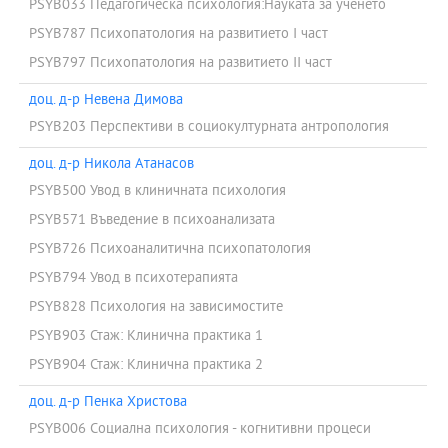
PSYB033 Педагогическа психология:Науката за ученето
PSYB787 Психопатология на развитието І част
PSYB797 Психопатология на развитието ІІ част
доц. д-р Невена Димова
PSYB203 Перспективи в социокултурната антропология
доц. д-р Никола Атанасов
PSYB500 Увод в клиничната психология
PSYB571 Въведение в психоанализата
PSYB726 Психоаналитична психопатология
PSYB794 Увод в психотерапията
PSYB828 Психология на зависимостите
PSYB903 Стаж: Клинична практика 1
PSYB904 Стаж: Клинична практика 2
доц. д-р Пенка Христова
PSYB006 Социална психология - когнитивни процеси