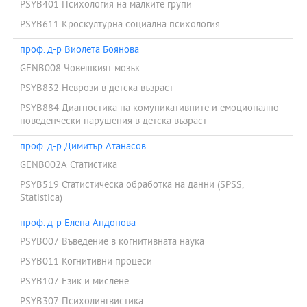
PSYB401 Психология на малките групи
PSYB611 Кроскултурна социална психология
проф. д-р Виолета Боянова
GENB008 Човешкият мозък
PSYB832 Неврози в детска възраст
PSYB884 Диагностика на комуникативните и емоционално-
поведенчески нарушения в детска възраст
проф. д-р Димитър Атанасов
GENB002A Статистика
PSYB519 Статистическа обработка на данни (SPSS,
Statistica)
проф. д-р Елена Андонова
PSYB007 Въведение в когнитивната наука
PSYB011 Когнитивни процеси
PSYB107 Език и мислене
PSYB307 Психолингвистика