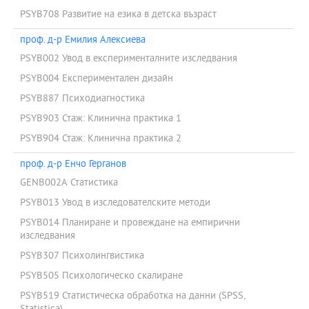
PSYB708 Развитие на езика в детска възраст
проф. д-р Емилия Алексиева
PSYB002 Увод в експерименталните изследвания
PSYB004 Експериментален дизайн
PSYB887 Психодиагностика
PSYB903 Стаж: Клинична практика 1
PSYB904 Стаж: Клинична практика 2
проф. д-р Енчо Герганов
GENB002A Статистика
PSYB013 Увод в изследователските методи
PSYB014 Планиране и провеждане на емпирични
изследвания
PSYB307 Психолингвистика
PSYB505 Психологическо скалиране
PSYB519 Статистическа обработка на данни (SPSS,