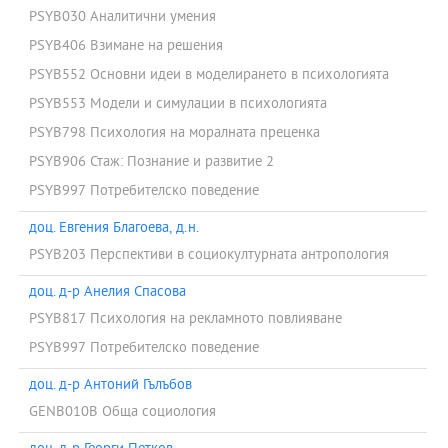
PSYB030 Аналитични умения
PSYB406 Взимане на решения
PSYB552 Основни идеи в моделирането в психологията
PSYB553 Модели и симулации в психологията
PSYB798 Психология на моралната преценка
PSYB906 Стаж: Познание и развитие 2
PSYB997 Потребителско поведение
доц. Евгения Благоева, д.н.
PSYB203 Перспективи в социокултурната антропология
доц. д-р Анелия Спасова
PSYB817 Психология на рекламното повлияване
PSYB997 Потребителско поведение
доц. д-р Антоний Гълъбов
GENB010B Обща социология