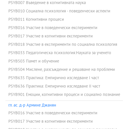
PSYB007 Въведение в когнитивната наука
PSYB010 Социална психология - поведенчески аспекти
PSYB011 Когнитивни процеси
PSYB016 Участие в поведенчески експерименти
PSYB017 Участие в когнитивни експерименти
PSYB018 Участие в експерименти по социална психология
PSYB033 Педагогическа психология:Науката за ученето
PSYB503 Памет и обучение
PSYB504 Мислене, разсъждение и решаване на проблеми
PSYB635 Практика: Емпирично изследване І част
PSYB636 Практика: Емпирично изследване ІІ част
PSYB901 Емоции, когнитивни процеси и социално познание
гл. ас. д-р Армине Джанян
PSYB016 Участие в поведенчески експерименти
PSYB017 Участие в когнитивни експерименти