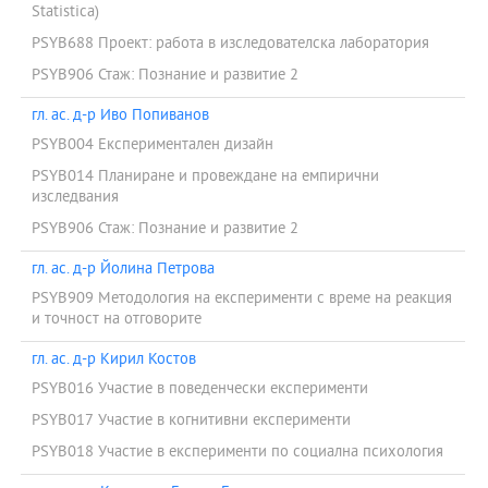
Statistica)
PSYB688 Проект: работа в изследователска лаборатория
PSYB906 Стаж: Познание и развитие 2
гл. ас. д-р Иво Попиванов
PSYB004 Експериментален дизайн
PSYB014 Планиране и провеждане на емпирични
изследвания
PSYB906 Стаж: Познание и развитие 2
гл. ас. д-р Йолина Петрова
PSYB909 Методология на експерименти с време на реакция
и точност на отговорите
гл. ас. д-р Кирил Костов
PSYB016 Участие в поведенчески експерименти
PSYB017 Участие в когнитивни експерименти
PSYB018 Участие в експерименти по социална психология