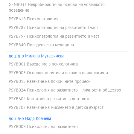
GENB033 Невробиологични основи на човешкото
поведение
PSYB618 Психопатология
PSYB787 Психопатология на развитието І част
PSYB797 Психопатология на развитието ІІ част
PSYB840 Поведенческа медицина
доц. д-р Милена Мутафчиева
PSYB001 Въведение в психологията
PSYB003 Основни понятия и школи в психологията
PSYB015 Развитие на психичните процеси
PSYB024 Психология на развитието – личност и общество
PSYB604 Когнитивно развитие в детството
PSYB707 Развитие на мисленето в детска възраст
доц. д-р Надя Колчева
PSYB008 Психология на развитието