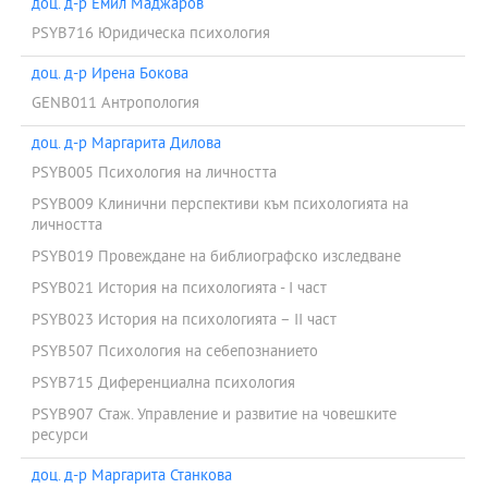
доц. д-р Емил Маджаров
PSYB716 Юридическа психология
доц. д-р Ирена Бокова
GENB011 Антропология
доц. д-р Маргарита Дилова
PSYB005 Психология на личността
PSYB009 Клинични перспективи към психологията на
личността
PSYB019 Провеждане на библиографско изследване
PSYB021 История на психологията - I част
PSYB023 История на психологията – II част
PSYB507 Психология на себепознанието
PSYB715 Диференциална психология
PSYB907 Стаж. Управление и развитие на човешките
ресурси
доц. д-р Маргарита Станкова