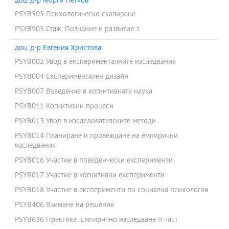
доц. д-р Георги Петков
PSYB505 Психологическо скалиране
PSYB905 Стаж: Познание и развитие 1
доц. д-р Евгения Христова
PSYB002 Увод в експерименталните изследвания
PSYB004 Експериментален дизайн
PSYB007 Въведение в когнитивната наука
PSYB011 Когнитивни процеси
PSYB013 Увод в изследователските методи
PSYB014 Планиране и провеждане на емпирични
изследвания
PSYB016 Участие в поведенчески експерименти
PSYB017 Участие в когнитивни експерименти
PSYB018 Участие в експерименти по социална психология
PSYB406 Взимане на решения
PSYB636 Практика: Емпирично изследване ІІ част