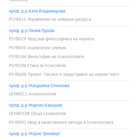
Statistica)
проф. д-р Катя Владимирова
PSYB815 Управление на човешки ресурси
проф. д-р Лилия Гурова
PSYB029 Увод във философията на науката
PSYB030 Аналитични умения
PSYB104 Философия на психологията
PSYB206 Етика за психолози
PSYB608 Проект: Писане и представяне на научен текст
проф. д-р Магдалена Елчинова
GENB011 Антропология
проф. д-р Мартин Канушев
GENB010B Обща социология
PSYB902 Увод в качествените методи в психологията
проф. д-р Морис Гринберг