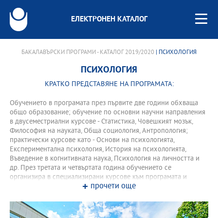
ЕЛЕКТРОНЕН КАТАЛОГ
БАКАЛАВЪРСКИ ПРОГРАМИ - КАТАЛОГ 2019/2020
| ПСИХОЛОГИЯ
ПСИХОЛОГИЯ
КРАТКО ПРЕДСТАВЯНЕ НА ПРОГРАМАТА:
Обучението в програмата през първите две години обхваща
общо образование; обучение по основни научни направления
в двусеместриални курсове - Статистика, Човешкият мозък,
Философия на науката, Обща социология, Антропология;
практически курсове като - Основи на психологията,
Експериментална психология, История на психологията,
Въведение в когнитивната наука, Психология на личността и
др. През третата и четвъртата година обучението се
организира в специализирани курсове към програмата и
прочети още
извънаудиторни учебни форми. През четвъртата година
програмата предлага три специализации, които водят до
професионална квалификация.