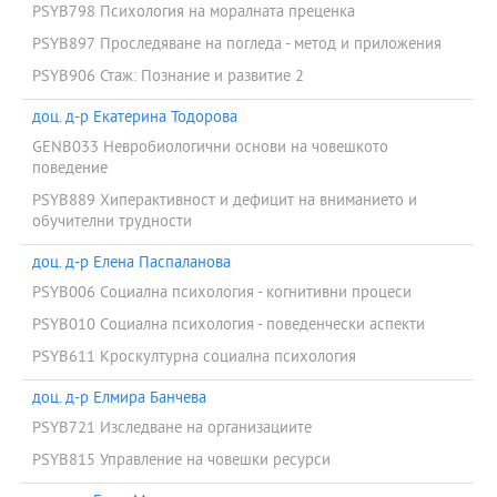
PSYB798 Психология на моралната преценка
PSYB897 Проследяване на погледа - метод и приложения
PSYB906 Стаж: Познание и развитие 2
доц. д-р Екатерина Тодорова
GENB033 Невробиологични основи на човешкото
поведение
PSYB889 Хиперактивност и дефицит на вниманието и
обучителни трудности
доц. д-р Елена Паспаланова
PSYB006 Социална психология - когнитивни процеси
PSYB010 Социална психология - поведенчески аспекти
PSYB611 Кроскултурна социална психология
доц. д-р Елмира Банчева
PSYB721 Изследване на организациите
PSYB815 Управление на човешки ресурси